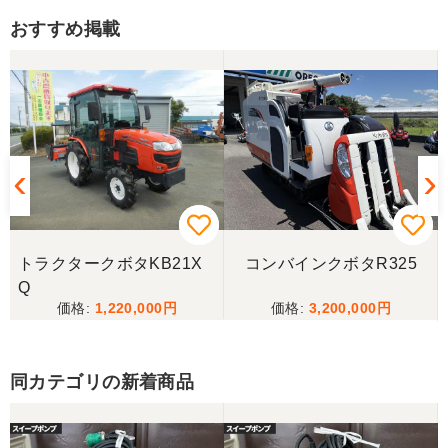
おすすめ掲載
トラクタークボタKB21X
コンバインクボタR325
整
Q
1,220,000
3,200,000
同カテゴリの新着商品