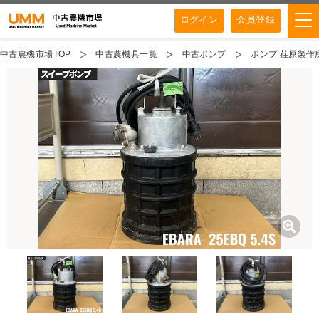
ログイン
会員登録
中古農機市場TOP
中古農機具一覧
中古ポンプ
ポンプ 荏原製作所 