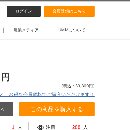
ログイン
会員登録はこちら
農業メディア
UMMについて
円
(
税込 : 69,300
円)
と、お得な会員価格でご購入いただけます！
この商品を購入する
せる
数
1
人
注目
288
人