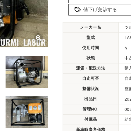
値下げ交渉する
メーカー名
ツ
型式
LA
使用時間
h
状態
中
運賃・配送方法
購
自走可否
自
整備状況
整
出品日
20
管理NO.
00
付属品
給
新車時参考価格