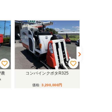
V農
コンバインクボタR325
トラクターイセ
み
ーダー付僅か
行モデル！
3,200,000