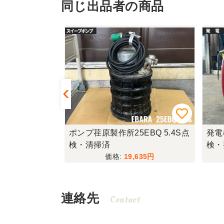
同じ出品者の商品
工機H41SA
ポンプ荏原製作所25EBQ 5.4S点
発電
検・清掃済
検・
300
19,635
連絡先
Contact