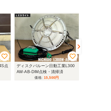
4S点
ディスクバルーン日動工業L300
ハンマードリル
AW-AB-DIM点検・清掃済
SC点検・整
15,500