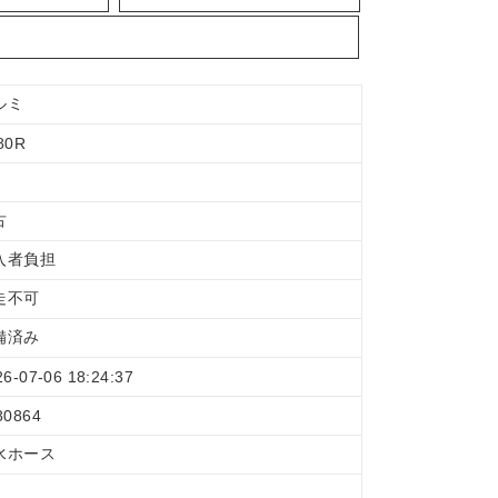
ルミ
80R
古
入者負担
走不可
備済み
26-07-06 18:24:37
80864
水ホース