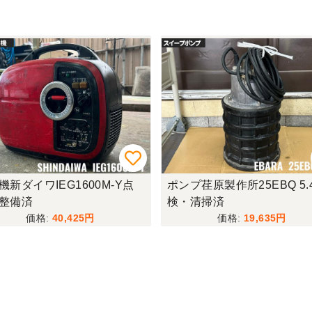
機新ダイワIEG1600M-Y点
ポンプ荏原製作所25EBQ 5.
整備済
検・清掃済
40,425
19,635