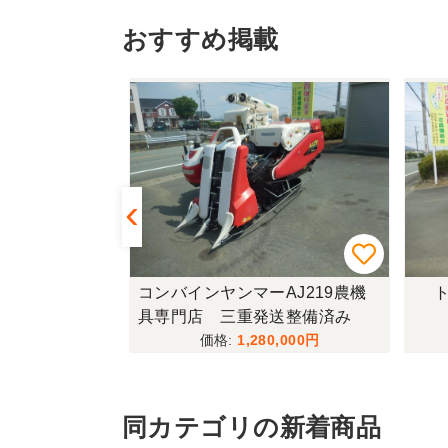
おすすめ掲載
433FF-UG
コンバインヤンマーAJ219農機
ト
具専門店 三重発送整備済み
,000
1,280,000
同カテゴリの新着商品