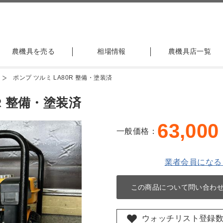
農機具を売る
相場情報
農機具店一覧
ポンプ ツルミ LA80R 整備・塗装済
R 整備・塗装済
63,000
一般価格：
業者会員になる
この商品について問い合わ
ウォッチリスト登録