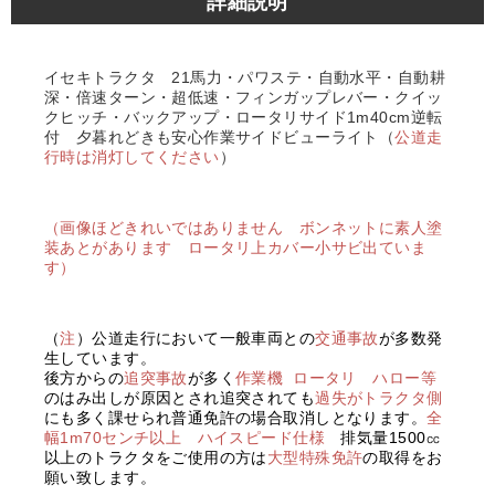
詳細説明
イセキトラクタ 21馬力・パワステ・自動水平・自動耕
深・倍速ターン・超低速・フィンガップレバー・クイッ
クヒッチ・バックアップ・ロータリサイド1m40cm逆転
付 夕暮れどきも安心作業サイドビューライト（
公道走
行時は消灯してください
）
（画像ほどきれいではありません ボンネットに素人塗
装あとがあります ロータリ上カバー小サビ出ていま
す）
（
注
）公道走行において一般車両との
交通事故
が多数発
生しています。
後方からの
追突事故
が多く
作業機
ロータリ ハロー等
のはみ出しが原因とされ追突されても
過失がトラクタ側
にも多く課せられ普通免許の場合取消しとなります。
全
幅1m70センチ以上 ハイスピード仕様
排気量1500㏄
以上のトラクタをご使用の方は
大型特殊免許
の取得をお
願い致します。