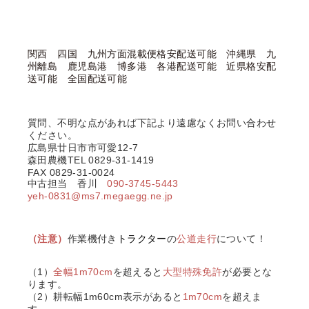
関西 四国 九州方面混載便格安配送可能 沖縄県 九
州離島 鹿児島港 博多港 各港配送可能 近県格安配
送可能 全国配送可能
質問、不明な点があれば下記より遠慮なくお問い合わせ
ください。
広島県廿日市市可愛12-7
森田農機TEL 0829-31-1419
FAX 0829-31-0024
中古担当 香川
090-3745-5443
yeh-0831@ms7.megaegg.ne.jp
（
注意）
作業機付き
トラクター
の
公道走行
について！
（1）
全幅1m70cm
を超えると
大型特殊免許
が必要とな
ります。
（2）耕転幅1m60cm表示があると
1m70cm
を超えま