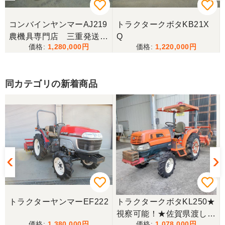
真と説明のみで購入させていただきました、まだ実
働はしてませんが作動確認などして問題はなさそう
で今年の刈り取りが楽しみです、ありがとう御座い
コンバインヤンマーAJ219
トラクタークボタKB21X
ました
農機具専門店 三重発送整
Q
1,280,000
1,220,000
備済み
広島県／
お世話になり、ありがとう御座いました
同カテゴリの新着商品
広島県／枝豆
事前対応も丁寧で何回かメールのやり取りして納得
して購入させていただきました。又、配送の人も丁
寧に使い方などを丁寧に説明してくれてすごくよか
ったです。最高の買い物でした。
広島県／うっちー
トラクターヤンマーEF222
トラクタークボタKL250★
心地よい取引ができました。
視察可能！★佐賀県渡し
1,380,000
1,078,000