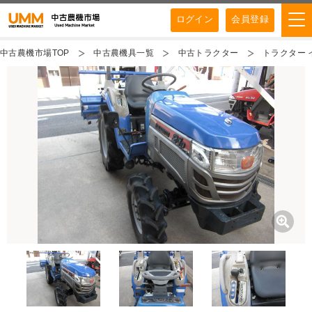
ログイン
会員登録
中古農機市場TOP
中古農機具一覧
中古トラクター
トラクター 