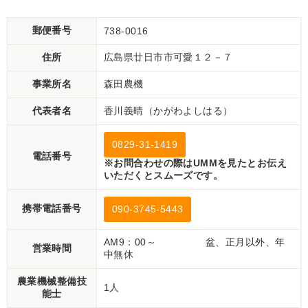
郵便番号
738-0016
住所
広島県廿日市市可愛１２－７
事業所名
森田農機
代表者名
香川義晴（かがわよしはる）
0829-31-1419
電話番号
※お問合わせの際はUMMを見たとお伝え
いただくとスムーズです。
携帯電話番号
090-3745-5443
AM9：00～ 盆、正月以外、年
営業時間
中無休
農業機械整備技
1人
能士