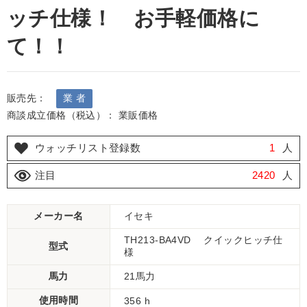
ッチ仕様！ お手軽価格に
て！！
販売先：
業 者
商談成立価格（税込）： 業販価格
ウォッチリスト登録数
1
人
注目
2420
人
メーカー名
イセキ
TH213-BA4VD クイックヒッチ仕
型式
様
馬力
21馬力
使用時間
356 h