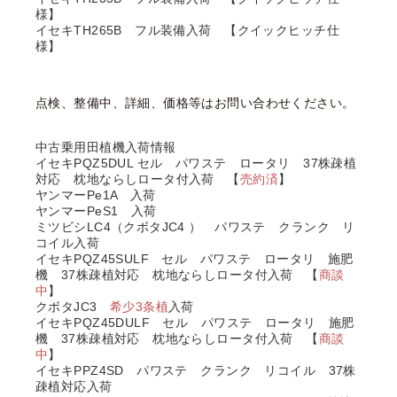
様】
イセキTH265B フル装備入荷 【クイックヒッチ仕
様】
点検、整備中、詳細、価格等はお問い合わせください。
中古乗用田植機入荷情報
イセキPQZ5DUL セル パワステ ロータリ 37株疎植
対応 枕地ならしロータ付入荷 【
売約済
】
ヤンマーPe1A 入荷
ヤンマーPeS1 入荷
ミツビシLC4（クボタJC4 ） パワステ クランク リ
コイル入荷
イセキPQZ45SULF セル パワステ ロータリ 施肥
機 37株疎植対応 枕地ならしロータ付入荷 【
商談
中
】
クボタJC3
希少3条植
入荷
イセキPQZ45DULF セル パワステ ロータリ 施肥
機 37株疎植対応 枕地ならしロータ付入荷 【
商談
中
】
イセキPPZ4SD パワステ クランク リコイル 37株
疎植対応入荷