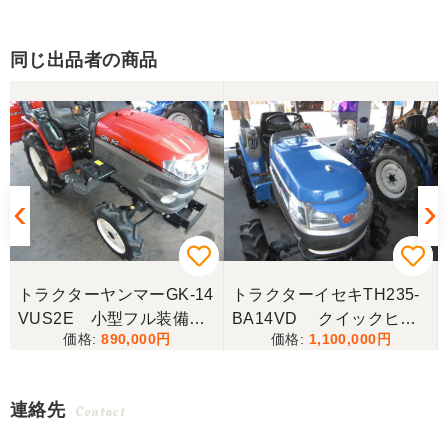
同じ出品者の商品
トラクターヤンマーGK-14
トラクターイセキTH235-
VUS2E 小型フル装備！
BA14VD クイックヒッ
890,000
1,100,000
人気のヤンマーGKシリー
チ仕様作業機脱着らくらく
ズ！ 小型フル装備 ！
交換 ！ クイックヒッチ
低アワー機 ！ お手頃価
仕様 ！
連絡先
Contact
格にて ！