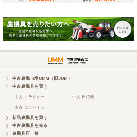
クボタ トラクター KL250
広島県／うっちー
25馬力 2518h パワステ 逆
転 自動水平 倍速 キャノピ
迅速かつ丁寧な対応で助かりました。機会があれば
またお願いします。また配送の方も親切な対応であ
ー RL5K ロータリー 現状
りがとうございました。
渡し【P11475389】
広島県／兼業農家
現物確認無しで購入させていただきましたが、電話
での対応もよく、気持ちのよい取引できましたこと
感謝します。
中古農機市場UMM（旧JUM）
中古農機具を買う
・ 中古 トラクター
・ 中古 田植機
・ 中古 コンバイン
新品農機具を買う
中古農機具を売る
農機具店一覧