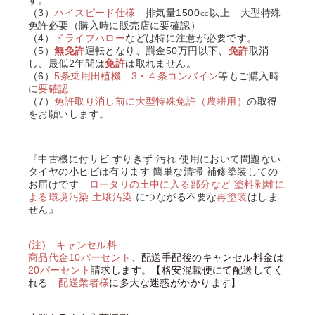
す。
（3）
ハイスピード仕様
排気量1500㏄以上
大型特殊
免許必要
（
購入時に販売店に要確認
）
（4）
ドライブハロー
などは特に注意が必要です。
（5）
無免許
運転となり、罰金50万円以下、
免許
取消
し、最低2年間は
免許
は取れません。
（6）
5条乗用田植機 3・４条コンバイン
等もご購入時
に
要確認
（7）
免許取り消し前に
大型特殊免許（農耕用）
の取得
をお願いします。
『中古機に付サビ すりきず 汚れ 使用において問題ない
タイヤの小ヒビは有ります 簡単な清掃 補修塗装しての
お届けです
ロータリの土中に入る部分など
塗料剥離に
よる環境汚染 土壌汚染
につながる不要な
再塗装
はしま
せん』
(注) キャンセル料
商品代金10パーセント
、配送手配後のキャンセル料金は
20パーセント
請求します。【格安混載便にて配送してく
れる
配送業者様
に多大な迷惑がかかります】