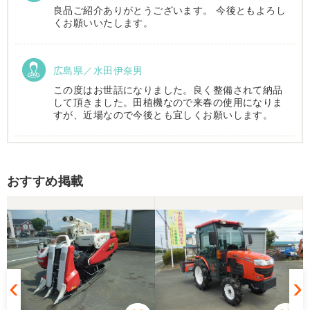
良品ご紹介ありがとうございます。 今後ともよろし
くお願いいたします。
広島県／水田伊奈男
この度はお世話になりました。良く整備されて納品
して頂きました。田植機なので来春の使用になりま
すが、近場なので今後とも宜しくお願いします。
広島県／m tomoda
おすすめ掲載
今回良い品を購入させて頂きありがとうございま
す。また農機具購入の際はよろしくお願いします。
広島県／農家
コンバインの購入を検討している時に偶然大きさ稼
働時間など条件が合ったので決めました、その後は
現物を確認することを検討してましたが何度かやり
取りをして信頼できそうでしたのでコンバインの写