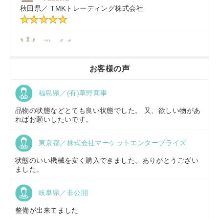
秋田県／
TMKトレーディング株式会社
秋田県／
TMKトレーディング株式会社
香川県／
農機リンクス
お客様の声
福島県／(有)草野商事
京都府／
株式会社キリノ
品物の状態などとても良い状態でした。 又、欲しい物があ
ればお願いしたいです。
東京都／株式会社マーケットエンタープライズ
福島県／
(有)草野商事
状態のいい機械を安く購入できました。ありがとうござい
ました。
岐阜県／非公開
山形県／
株式会社ノーキステージ
整備が出来てました