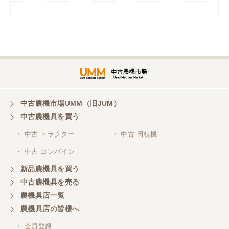
岡山県／
ツカサ商会 津山営業所
埼玉県／
株式会社トミタモータース
中古農機市場UMM（旧JUM）
中古農機具を買う
三重県／
株式会社 ケイ・エス・エンタープライズ
・ 中古 トラクター
・ 中古 田植機
・ 中古 コンバイン
新品農機具を買う
中古農機具を売る
農機具店一覧
農機具店の皆様へ
・ 会員登録