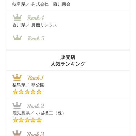
岐阜県／
株式会社 西川商会
香川県／
農機リンクス
山梨県／
株式会社 ヨダ兄弟商会
販売店
人気ランキング
茨城県／
近江商事合同会社：「茨城中古農建機販売」
福島県／
非公開
千葉県／
株式会社テクノ・タカ
福岡県／
株式会社カドワキ機械（旧ナカガワ農機商会）
鹿児島県／
小城機工（株）
東京都／
株式会社マーケットエンタープライズ