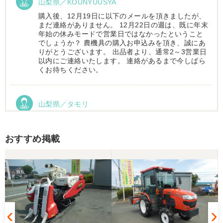
山梨県／KOUNYUUSYA
購入後、12月19日に以下のメールを頂きましたが、
まだ連絡がありません。 12月22日の週は、既に年末
年始の休みモードで営業日ではなかったということ
でしょうか？ 農機具の購入お申込みを頂き、誠にあ
りがとうございます。 出品者より、通常2～3営業日
以内にご連絡いたします。 連絡があるまで今しばら
くお待ちください。
山梨県／タモリ
お昼時にお伺いしたにもかかわらず、親切丁寧なご
対応ありがとうございました。大切に使わせていた
だきます。ありがとうございました。
おすすめ掲載
山梨県／伊藤明久
引き取りに行くまでに 時間が掛かってしまって
待っていて頂き有り難うございました。