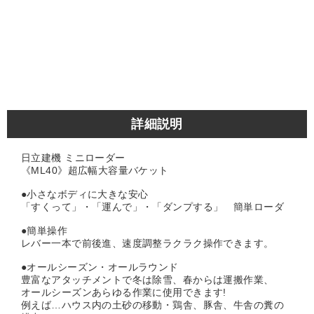
詳細説明
日立建機 ミニローダー
《ML40》超広幅大容量バケット
●小さなボディに大きな安心
「すくって」・「運んで」・「ダンプする」 簡単ローダ
●簡単操作
レバー一本で前後進、速度調整ラクラク操作できます。
●オールシーズン・オールラウンド
豊富なアタッチメントで冬は除雪、春からは運搬作業、
オールシーズンあらゆる作業に使用できます!
例えば…ハウス内の土砂の移動・鶏舎、豚舎、牛舎の糞の