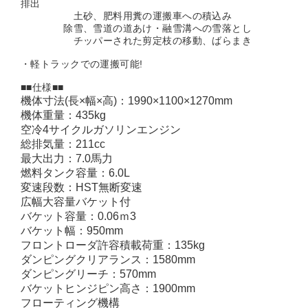
排出
土砂、肥料用糞の運搬車への積込み
除雪、雪道の道あけ・融雪溝への雪落とし
チッパーされた剪定枝の移動、ばらまき
・軽トラックでの運搬可能!
■■仕様■■
機体寸法(長×幅×高)：1990×1100×1270mm
機体重量：435kg
空冷4サイクルガソリンエンジン
総排気量：211cc
最大出力：7.0馬力
燃料タンク容量：6.0L
変速段数：HST無断変速
広幅大容量バケット付
バケット容量：0.06ｍ3
バケット幅：950mm
フロントローダ許容積載荷重：135kg
ダンピングクリアランス：1580mm
ダンピングリーチ：570mm
バケットヒンジピン高さ：1900mm
フローティング機構