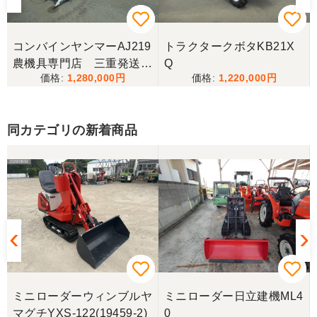
山梨県／樋野進悦
メールの返信がなかったので、残念ですが、こちら
からキャンセルのメールを送った。
コンバインヤンマーAJ219
トラクタークボタKB21X
農機具専門店 三重発送整
Q
1,280,000
1,220,000
備済み
山梨県／伊藤明久
こちらの希望価格にして頂き有り難う御座いまし
た。 引き取りにお伺いするまで 待って頂き有り難
同カテゴリの新着商品
うございました。
山梨県／じん
整備された中古のバインダーを探していて、金額も
だいたい予算内だったのですぐに決めました！ それ
から陸送が可能という所も大きな決め手で、良い買
い物が出来たと非常に満足しております。
山梨県／今井基史
ミニローダーウィンブルヤ
ミニローダー日立建機ML4
この度は、迅速な対応ありがとうございました。た
マグチYXS-122(19459-2)
0