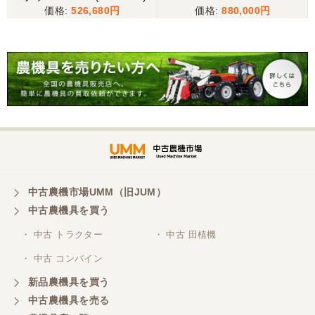
だ、メールに記載の配達の受け取りについてタイム
526,680
880,000
ラグがあり少しとまどいましたので、星をひとつの
けました。
山梨県／
迅速丁寧にご対応くださいました。この度はありが
とうございます。
山梨県／
ありがとうございました。 安心でしっかりしたお店
です。
中古農機市場UMM（旧JUM）
中古農機具を買う
・ 中古 トラクター
・ 中古 田植機
山梨県／井上農場
・ 中古 コンバイン
このたびはお取引ありがとうございました。 梱包も
丁寧で、機械も問題なく動作しました。
新品農機具を買う
中古農機具を売る