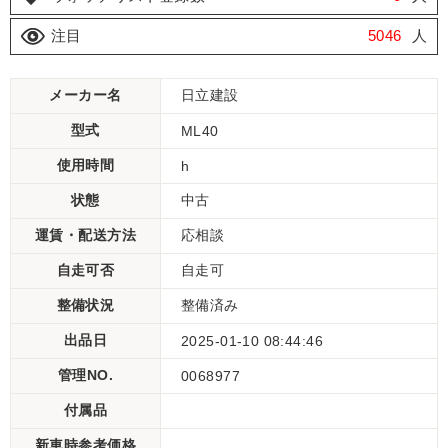
注目
5046
人
メーカー名
日立建設
型式
ML40
使用時間
h
状態
中古
運賃・配送方法
応相談
自走可否
自走可
整備状況
整備済み
出品日
2025-01-10 08:44:46
管理NO.
0068977
付属品
新車時参考価格