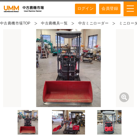
ログイン
会員登録
中古農機市場TOP
中古農機具一覧
中古ミニローダー
ミニローダ