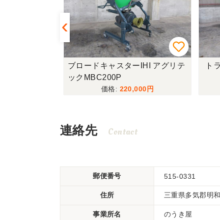
R335-HDW
ブロードキャスターIHI アグリテ
トラ
ックMBC200P
,000
220,000
連絡先
Contact
郵便番号
515-0331
住所
三重県多気郡明和町
事業所名
のうき屋