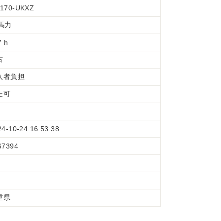
170-UKXZ
7馬力
7 h
古
入者負担
走可
24-10-24 16:53:38
67394
重県