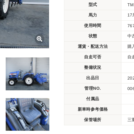
型式
TM
馬力
1
使用時間
76
状態
中
運賃・配送方法
購
自走可否
自
整備状況
出品日
20
管理NO.
00
付属品
新車時参考価格
保管場所
三