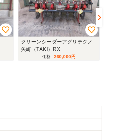
クリーンシーダーアグリテクノ
管理機+堀取
矢崎（TAKI）RX
602+S520
260,000