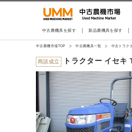
中古農機具を探す
新品農機具を探す
中古農機市場TOP
中古農機具一覧
中古トラク
トラクター イセキ TM
商談成立