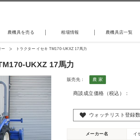
農機具を売る
相場情報
農機具店一覧
ター
トラクター イセキ TM170-UKXZ 17馬力
170-UKXZ 17馬力
販売先：
農 家
商談成立価格（税込）：
ウォッチリスト登録
メーカー名
イ