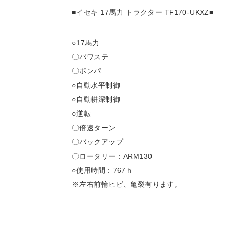
■イセキ 17馬力 トラクター TF170-UKXZ■
○17馬力
〇パワステ
〇ポンパ
○自動水平制御
○自動耕深制御
○逆転
〇倍速ターン
〇バックアップ
〇ロータリー：ARM130
○使用時間：767ｈ
※左右前輪ヒビ、亀裂有ります。