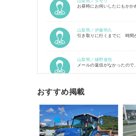
山梨県／タモリ
お昼時にお伺いしたにもかか
山梨県／伊藤明久
引き取りに行くまでに 時間
山梨県／樋野進悦
メールの返信がなかったので
山梨県／伊藤明久
おすすめ掲載
こちらの希望価格にして頂き
山梨県／じん
整備された中古のバインダー
で、良い買い物が出来たと非