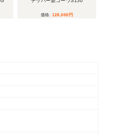
コンバインクボタER323SPGW
耕運機マキ
3,300,000