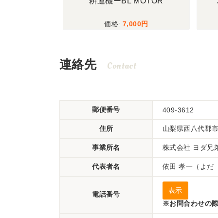
MOTOR
ハーベスター三菱MH76
耕
00
450,000
連絡先
Contact
郵便番号
409-3612
住所
山梨県西八代郡
事業所名
株式会社 ヨダ
代表者名
依田 孝一（よだ
表示
電話番号
※お問合わせの際