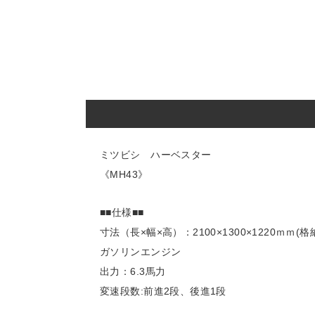
ミツビシ ハーベスター
《MH43》
■■仕様■■
寸法（長×幅×高）：2100×1300×1220ｍｍ(格
ガソリンエンジン
出力：6.3馬力
変速段数:前進2段、後進1段