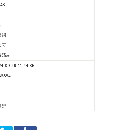
43
古
相談
走可
備済み
24-09-29 11:44:35
66884
梨県