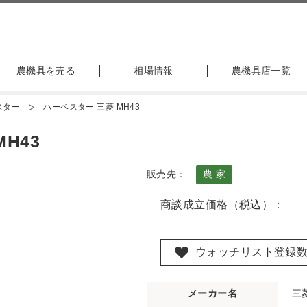
農機具を売る
相場情報
農機具店一覧
スター
ハーベスター 三菱 MH43
H43
販売先：
農 家
商談成立価格（税込）：
ウォッチリスト登録
メーカー名
三