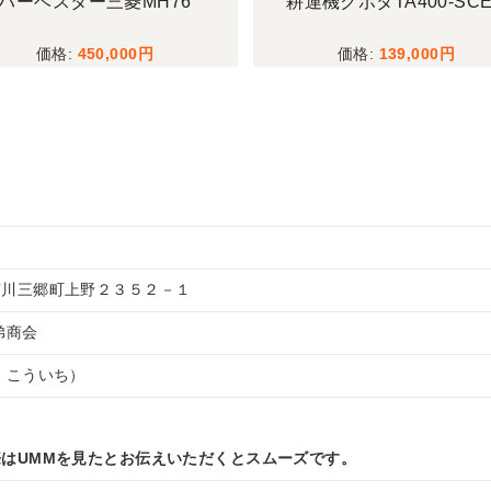
運機クボタTA400-SCEG
チッパー新コーワS130
139,000
128,000
市川三郷町上野２３５２－１
兄弟商会
 こういち）
はUMMを見たとお伝えいただくとスムーズです。