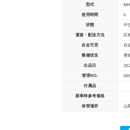
型式
MH
使用時間
h
状態
中
運賃・配送方法
応
自走可否
自
整備状況
整
出品日
20
管理NO.
00
付属品
新車時参考価格
保管場所
山