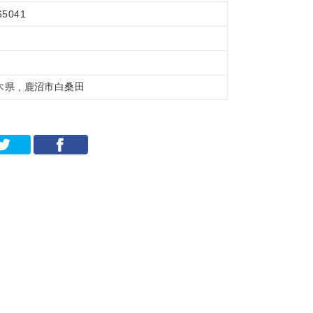
65041
木県 , 鹿沼市白桑田