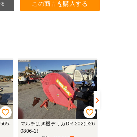
この商品を購入する
せる
65-
マルチはぎ機デリカDR-202(D26
草刈機シバウラSS
0806-1)