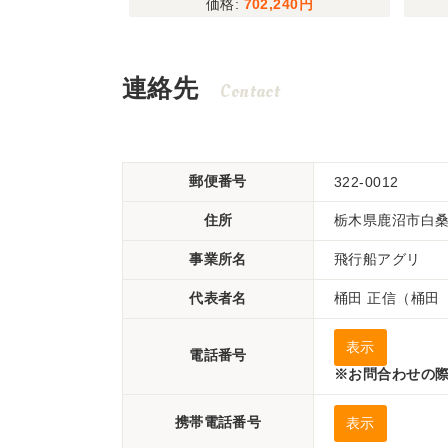
,900
702,240
連絡先
Contact
郵便番号
322-0012
住所
栃木県鹿沼市白桑田
事業所名
飛行船アグリ
代表者名
桶田 正信（桶田
表示
電話番号
※お問合わせの際
携帯電話番号
表示