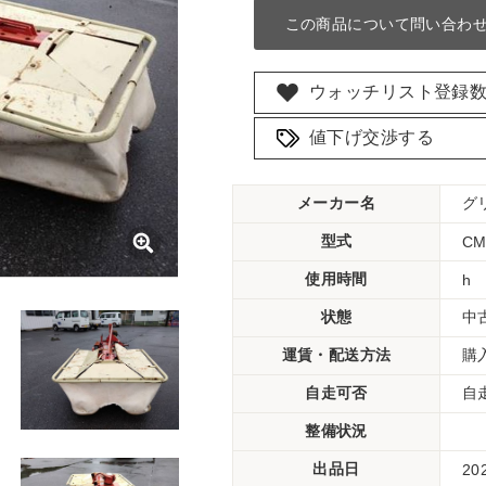
この商品について問い合わ
ウォッチリスト登録
値下げ交渉する
メーカー名
グ
型式
CM
使用時間
h
状態
中
運賃・配送方法
購
自走可否
自
整備状況
出品日
20