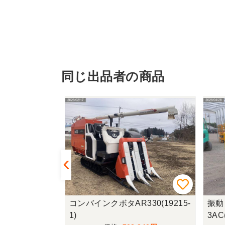
同じ出品者の商品
00H(1818
コンバインクボタAR330(19215-
振動
1)
3AC