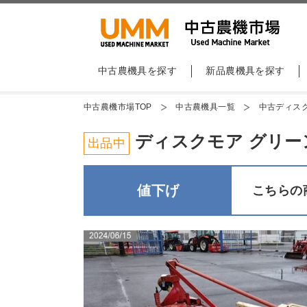
中古農機具を探す
新品農機具を探す
中古農機市場TOP
中古農機具一覧
中古ディス
ディスクモア グリーンラン
出品中
値下げ
こちらの商