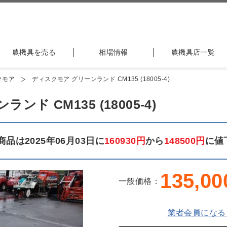
農機具を売る
相場情報
農機具店一覧
クモア
ディスクモア グリーンランド CM135 (18005-4)
ド CM135 (18005-4)
品は2025年06月03日に
160930円
から
148500円
に値
135,00
一般価格：
業者会員になる