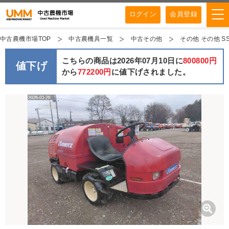
ログイン
会員登録
中古農機市場TOP
中古農機具一覧
中古その他
その他 その他 SSV-
こちらの商品は2026年07月10日に
800800円
値下げ
から
772200円
に値下げされました。