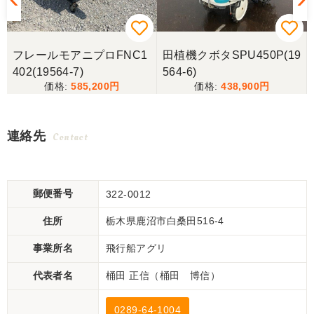
フレールモアニプロFNC1
田植機クボタSPU450P(19
402(19564-7)
564-6)
585,200
438,900
連絡先
Contact
郵便番号
322-0012
住所
栃木県鹿沼市白桑田516-4
事業所名
飛行船アグリ
代表者名
桶田 正信（桶田 博信）
0289-64-1004