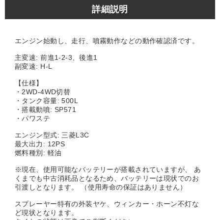
詳細説明
エンジン始動し、走行、噴霧動作などの動作確認済です。
主変速: 前進1-2-3、後進1
副変速: H-L
【仕様】
・2WD-4WD切替
・タンク容量: 500L
・搭載動噴: SP571
・パワステ
エンジン型式: 三菱L3C
最大出力: 12PS
燃料種別: 軽油
※現在、使用可能なバッテリーが搭載されていますが、 あ
くまでも中古消耗品となるため、バッテリーは現状でのお
引渡しとなります。 （使用寿命の保証はありません）
スプレーヤー特有の外装ヤケ、ウィンカー・ホーン不灯な
ど現状となります。