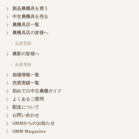
新品農機具を買う
三重県／山本
中古農機具を売る
共立シュレッターを受け取りました。 状態は問題な
農機具店一覧
く、エンジンも調子がよさそうです。 ありがとうご
ざいました。
農機具店の皆様へ
・ 会員登録
三重県／
農家の皆様へ
いつも色々お願いごとをしますが、 無理なお願いも
・ 会員登録
嫌な顔をせずに一生懸命頑張ってくれる中山さんに
感謝しています。ここで3台買いましたが、これから
相場情報一覧
もよろしくお願いしたいです。
売買実績一覧
初めての中古農機ガイド
よくあるご質問
三重県／
配送について
初めてコンバインを買いに行ったのですが、とても
明るい方に担当していただき細かく説明して下さっ
お問い合わせ
てとても嬉しかったです。
UMMからのお知らせ
UMM Magazine