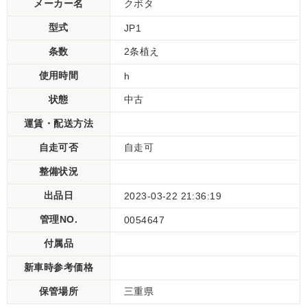
メーカー名
クボタ
型式
JP1
条数
2条植え
使用時間
h
状態
中古
運賃・配送方法
自走可否
自走可
整備状況
出品日
2023-03-22 21:36:19
管理NO.
0054647
付属品
新車時参考価格
保管場所
三重県