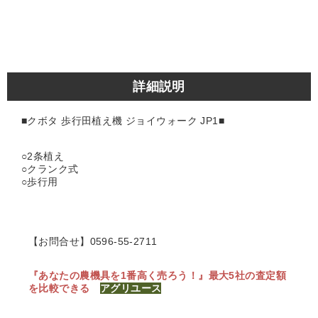
詳細説明
■クボタ 歩行田植え機 ジョイウォーク JP1■
○2条植え
○クランク式
○歩行用
【お問合せ】0596-55-2711
『あなたの農機具を1番高く売ろう！』
最大5社の査定額
を比較できる
アグリユース