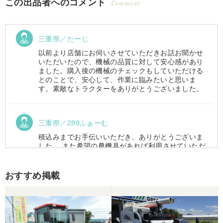
この出品者へのコメント
Comment
三重県／たーじ
以前より店舗にお伺いさせていただきお話お聞かせ
いただいたので、機械の品質に対して安心感があり
ました。購入後の機械のチェックもしていただける
とのことで、安心して、作業に臨みたいと思いま
す。素敵なトラクターをありがとうございました。
三重県／289ふぁーむ
積込みまでお手伝いいただき、ありがとうございま
した。 また希望の農機具があれば利用させていただ
きます。
おすすめ掲載
三重県／トシ
この度はお世話になりました。また、機会があれば
よろしくお願いします。