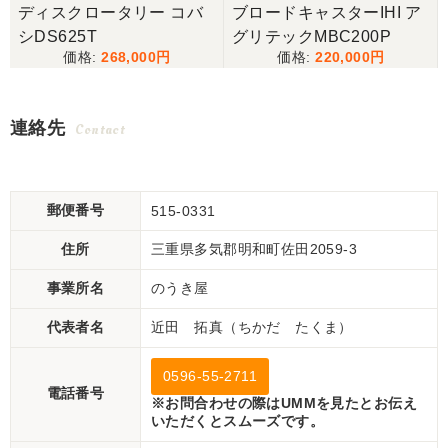
キ
ディスクロータリー コバ
ブロードキャスターIHI ア
シDS625T
グリテックMBC200P
268,000
220,000
連絡先
Contact
郵便番号
515-0331
住所
三重県多気郡明和町佐田2059-3
事業所名
のうき屋
代表者名
近田 拓真（ちかだ たくま）
0596-55-2711
電話番号
※お問合わせの際はUMMを見たとお伝え
いただくとスムーズです。