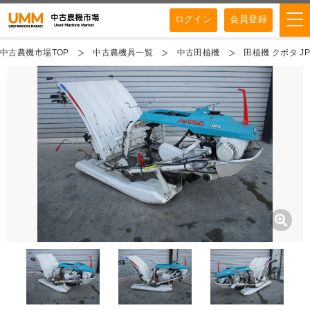
ログイン
会員登録
中古農機市場TOP
中古農機具一覧
中古田植機
田植機 クボタ JP