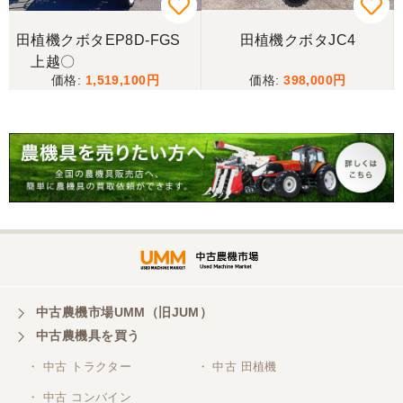
写真と現物が違いすぎる
田植機クボタEP8D-FGS
田植機クボタJC4
し
上越〇
三重県／谷本勝美
1,519,100
398,000
こちらの、対応も、よく、大変、満足、です。
9
三重県／谷本勝美
こちらの、対応、も、よくして、くれました。
三重県／谷本勝美
対応も、よくしてくれました、有難うございまし
た。
中古農機市場UMM（旧JUM）
中古農機具を買う
三重県／山本
・ 中古 トラクター
・ 中古 田植機
対応ありがとうございました。
・ 中古 コンバイン