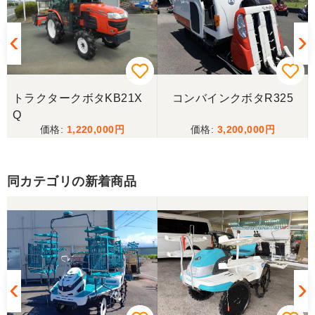
三重県／ユウスケ
購入から引き取りまでスムーズでした。ありがとう
ございました。
トラクタークボタKB21X
コンバインクボタR325
三重県／
Q
1,220,000
3,200,000
当方の要望に対して、素早く対応していただき感謝
しております。 ありがとうございました。
同カテゴリの新着商品
三重県／山﨑
スタッフの鈴木さんが親切で機械に詳しく 丁寧にご
対応頂きました。 ありがとう！ 少し距離はあります
が、今後も農機具を買う際はのうき屋さんを利用し
ようと思います。
三重県／miraisann