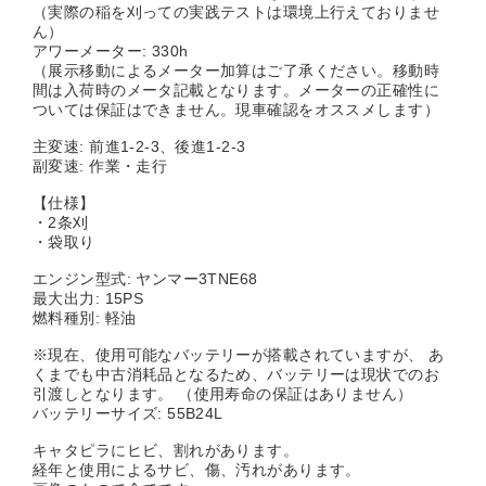
（実際の稲を刈っての実践テストは環境上行えておりませ
ん）
アワーメーター: 330h
（展示移動によるメーター加算はご了承ください。移動時
間は入荷時のメータ記載となります。メーターの正確性に
ついては保証はできません。現車確認をオススメします）
主変速: 前進1-2-3、後進1-2-3
副変速: 作業・走行
【仕様】
・2条刈
・袋取り
エンジン型式: ヤンマー3TNE68
最大出力: 15PS
燃料種別: 軽油
※現在、使用可能なバッテリーが搭載されていますが、 あ
くまでも中古消耗品となるため、バッテリーは現状でのお
引渡しとなります。 （使用寿命の保証はありません）
バッテリーサイズ: 55B24L
キャタピラにヒビ、割れがあります。
経年と使用によるサビ、傷、汚れがあります。