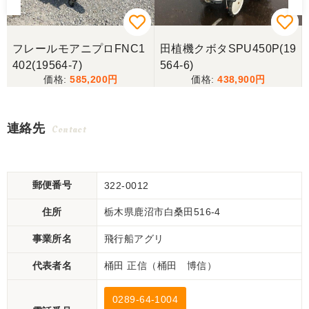
フレールモアニプロFNC1
田植機クボタSPU450P(19
402(19564-7)
564-6)
585,200
438,900
連絡先
Contact
郵便番号
322-0012
住所
栃木県鹿沼市白桑田516-4
事業所名
飛行船アグリ
代表者名
桶田 正信（桶田 博信）
0289-64-1004