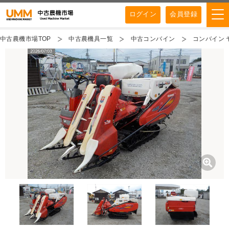
ログイン
会員登録
中古農機市場TOP
中古農機具一覧
中古コンバイン
コンバイン ヤン