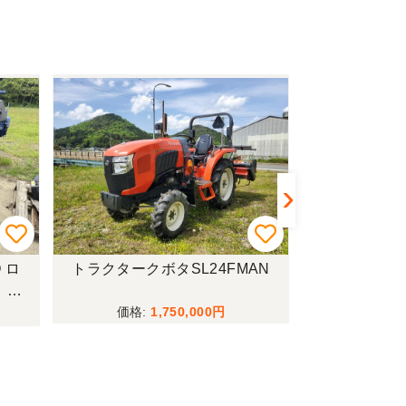
 ロ
トラクタークボタSL24FMAN
トラクターイセ
！現
1,750,000