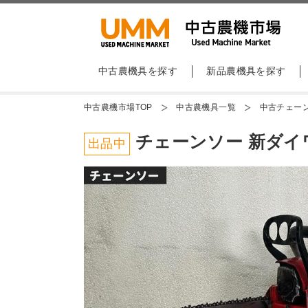
中古農機具を探す
新品農機具を探す
中古農機市場TOP
中古農機具一覧
中古チェー
チェーンソー 新ダイワ 
出品中