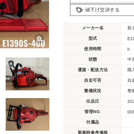
値下げ交渉する
メーカー名
新
型式
E1
使用時間
h
状態
中
運賃・配送方法
購
自走可否
自
整備状況
整
出品日
20
管理NO.
00
付属品
新車時参考価格