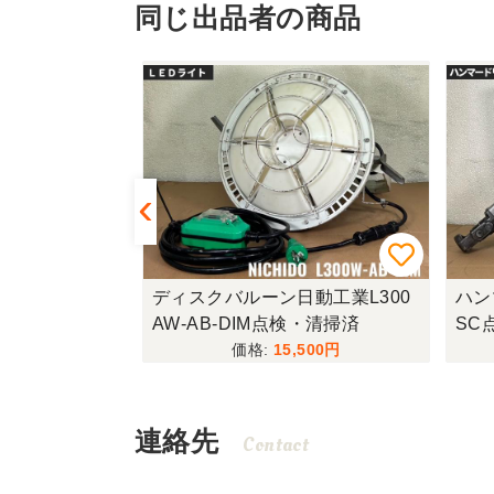
同じ出品者の商品
0R整備・塗装
ディスクバルーン日動工業L300
ハン
AW-AB-DIM点検・清掃済
SC
300
15,500
連絡先
Contact