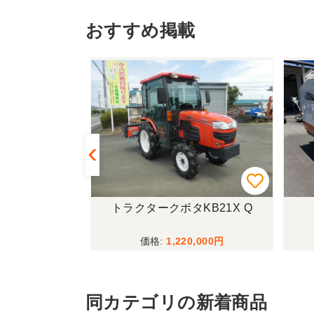
おすすめ掲載
433FF-UG
トラクタークボタKB21X Q
,000
1,220,000
同カテゴリの新着商品