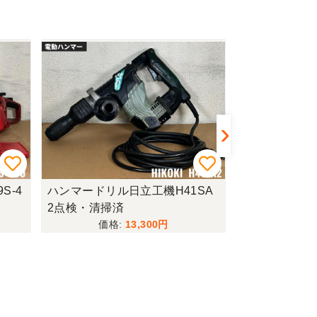
S-4
ハンマードリル日立工機H41SA
ミストファンス
2点検・清掃済
104点検・清
13,300