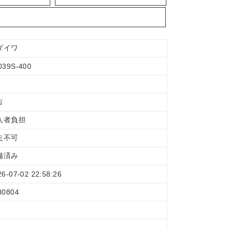
ダイワ
039S-400
古
入者負担
走不可
備済み
26-07-02 22:58:26
80804