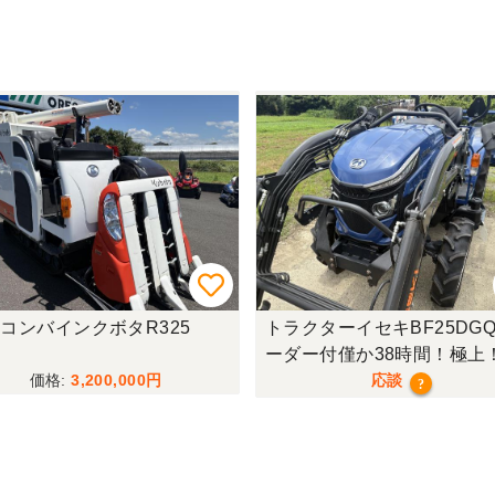
コンバインクボタR325
トラクターイセキBF25DGQ
ーダー付僅か38時間！極上
行モデル！
3,200,000
応談
?