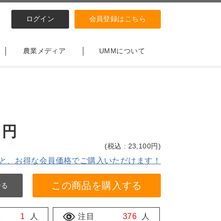
ログイン
会員登録はこちら
農業メディア
UMMについて
円
(
税込 : 23,100
円)
と、お得な会員価格でご購入いただけます！
この商品を購入する
せる
数
1
人
注目
376
人