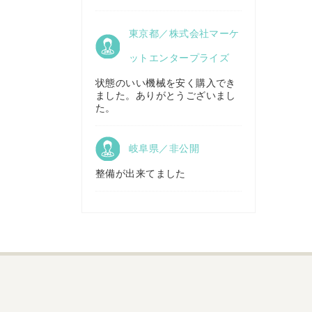
京都府／
東京都／株式会社マーケ
株式会社キリノ
秋田県／
TMKトレーディング株式会社
ットエンタープライズ
状態のいい機械を安く購入でき
ました。ありがとうございまし
福島県／
た。
(有)草野商事
岐阜県／非公開
整備が出来てました
山形県／
株式会社ノーキステージ
岡山県／
ツカサ商会 津山営業所