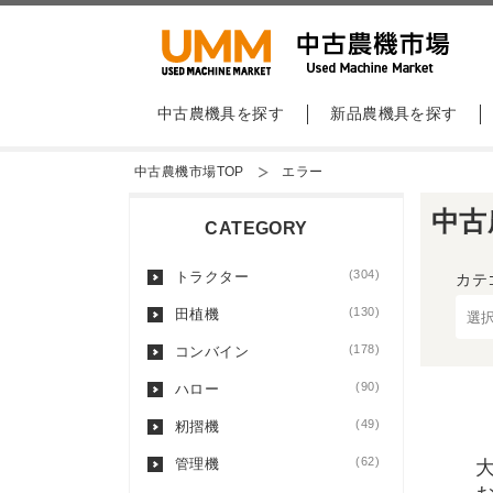
中古農機具を探す
新品農機具を探す
中古農機市場TOP
エラー
中古
CATEGORY
(304)
トラクター
カテ
(130)
田植機
(178)
コンバイン
(90)
ハロー
(49)
籾摺機
(62)
管理機