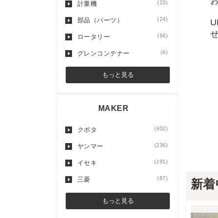
(23)
計量機
(24)
部品（パーツ）
(56)
ロータリー
(6)
グレンコンテナー
もっと見る
MAKER
(402)
クボタ
(236)
ヤンマー
(191)
イセキ
(87)
三菱
新着
もっと見る