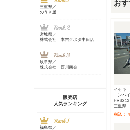
おす
三重県／
のうき屋
宮城県／
株式会社 本吉クボタ中田店
岐阜県／
株式会社 西川商会
イセキ
香川県／
コンバ
農機リンクス
販売店
HVB213
人気ランキング
三重県
税込： 4
山梨県／
株式会社 ヨダ兄弟商会
福島県／