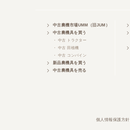
埼玉県／
中古農機市場UMM（旧JUM）
株式会社トミタモータース
中古農機具を買う
・ 中古 トラクター
・ 中古 田植機
・ 中古 コンバイン
三重県／
株式会社 ケイ・エス・エンタ
新品農機具を買う
ープライズ
中古農機具を売る
個人情報保護方針