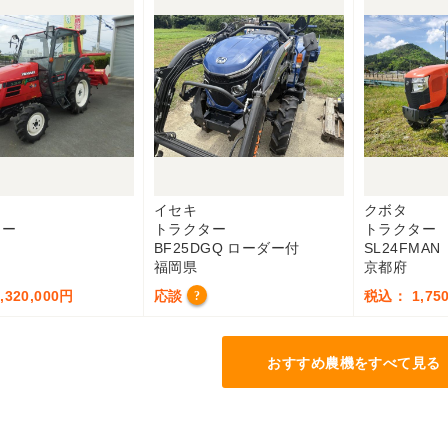
ー
イセキ
クボタ
ター
トラクター
トラクター
BF25DGQ ローダー付
SL24FMAN
福岡県
京都府
320,000円
応談
税込： 1,750
?
おすすめ農機をすべて見る