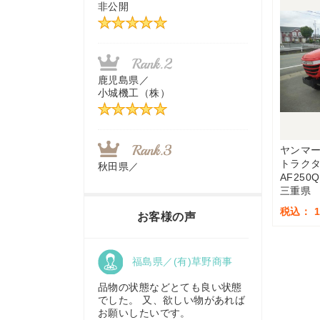
非公開
茨城県／
近江商事合同会社：「茨城中古
農建機販売」
鹿児島県／
小城機工（株）
千葉県／
株式会社テクノ・タカ
ヤンマ
トラク
秋田県／
AF250Q
TMKトレーディング株式会社
三重県
福岡県／
株式会社カドワキ機械（旧ナカ
税込： 1,
お客様の声
ガワ農機商会）
香川県／
福島県／(有)草野商事
農機リンクス
東京都／
株式会社マーケットエンタープ
品物の状態などとても良い状態
ライズ
でした。 又、欲しい物があれば
お願いしたいです。