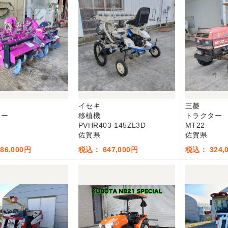
カ
イセキ
三菱
リー
移植機
トラクター
F
PVHR403-145ZL3D
MT22
佐賀県
佐賀県
86,000円
税込： 647,000円
税込： 324,