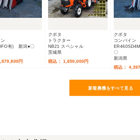
ー
クボタ
クボタ
イン
トラクター
コンバイン
(UFO有) 新潟●〇
NB21 スペシャル
ER460SD
茨城県
〇
新潟県
879,800円
税込： 1,650,000円
税込： 4,397
新着農機をすべて見る