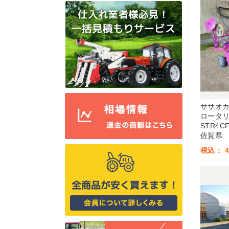
ササオ
ロータ
STR4C
佐賀県
税込： 4