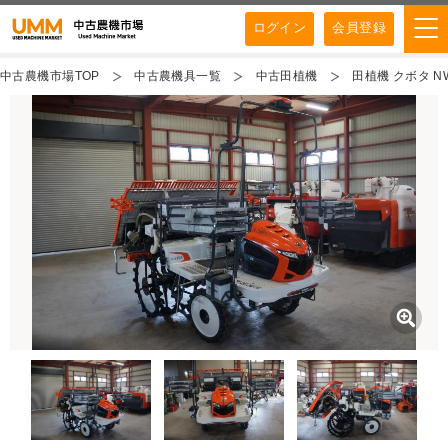
ログイン
会員登録
中古農機市場TOP
中古農機具一覧
中古田植機
田植機 クボタ NW