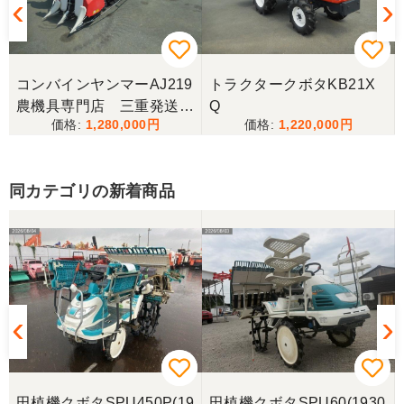
コンバインヤンマーAJ219
トラクタークボタKB21X
農機具専門店 三重発送整
Q
1,280,000
1,220,000
備済み
同カテゴリの新着商品
田植機クボタSPU450P(19
田植機クボタSPU60(1930