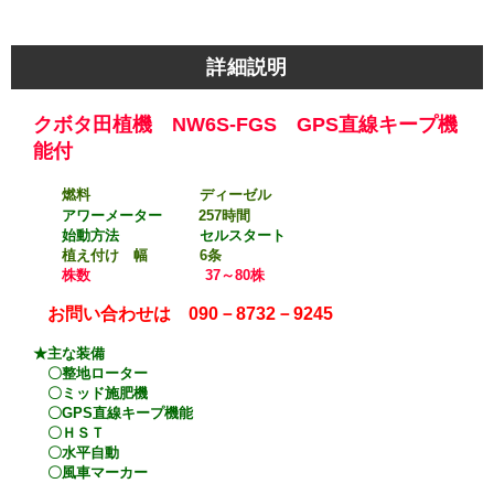
詳細説明
クボタ田植機 NW6S-FGS GPS直線キープ機
能付
燃料 ディーゼル
アワーメーター
257時間
始動方法 セルスタート
植え付け 幅 6条
株数 37～80株
お問い合わせは 090－8732－9245
★主な装備
〇整地ローター
〇ミッド施肥機
〇GPS直線キープ機能
〇ＨＳＴ
〇水平自動
〇風車マーカー