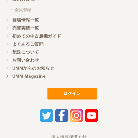
東京都／あきら
・ 会員登録
購入させていただきました、今後ともよろしくお願
相場情報一覧
いいたします。
売買実績一覧
初めての中古農機ガイド
東京都／もっくん
よくあるご質問
担当者さんの対応が素晴らしい！ とても気分の良
配送について
い取引ができました。 製品も価格以上の状態で満足
お問い合わせ
しています。
UMMからのお知らせ
UMM Magazine
東京都／ヨッシー
迅速な取引有難うございました
ログイン
東京都／大西
とても迅速で丁寧なご対応ありがとうございまし
た。 引き取りまでスムーズで気持ちの良いお取引が
出来たと思います。今後も活用させて頂きたく思っ
個人情報保護方針