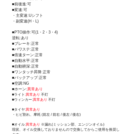
■前後進:可
■変速:可
・主変速:Uシフト
・副変速(H・L)
■PTO操作:可(1・2・3・4)
逆転:あり
■ブレーキ:正常
■パワステ:正常
■倍速ターン:正常
■自動水平:正常
■自動耕深:正常
■ワンタッチ昇降:正常
■バックアップ:正常
■空調:NG
■ホーン:
異常あり
■ライト:
異常あり
不灯
■ウィンカー:
異常あり
不灯
■タイヤ:
異常あり
・ヒビ割れ、摩耗 (前左 / 前右 / 後左 / 後右)
■オイル:
異常あり
※漏れ(ミッション部、エンジンオイル)
現状、オイル交換しておりませんので交換してからご使用を推奨し