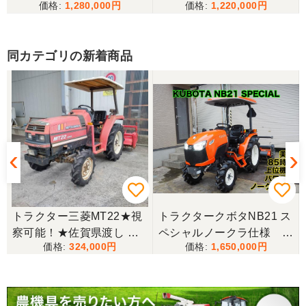
1,280,000
1,220,000
備済み
東京都／
良いコンバインを購入する事が出来ました、ありが
とうございました。
同カテゴリの新着商品
東京都／yuikanoa
いろいろな質問にもすぐに答えていただき 引き取り
時にも親切な対応をありがとうございました。又機
会があれば宜しくお願いします。ありがとうござい
ます。
東京都／松浦克美
★
トラクター三菱MT22★視
トラクタークボタNB21 ス
エンジンが一発でかかり嬉しかったです。
察可能！★佐賀県渡し 三
ペシャルノークラ仕様 上
324,000
1,650,000
菱 トラクター MT22 22馬
位機種
力 2462h キャノピー付 パ
東京都／松浦克美
ワステ R1426S ロータリ
対応が良く、機械も良いようです。
ー MT 4WD ディーゼル 現