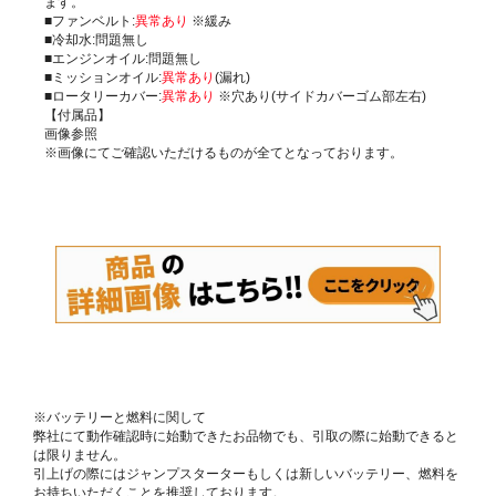
ます。
■ファンベルト:
異常あり
※緩み
■冷却水:問題無し
■エンジンオイル:問題無し
■ミッションオイル:
異常あり
(漏れ)
■ロータリーカバー:
異常あり
※穴あり(サイドカバーゴム部左右)
【付属品】
画像参照
※画像にてご確認いただけるものが全てとなっております。
※バッテリーと燃料に関して
弊社にて動作確認時に始動できたお品物でも、引取の際に始動できると
は限りません。
引上げの際にはジャンプスターターもしくは新しいバッテリー、燃料を
お持ちいただくことを推奨しております。