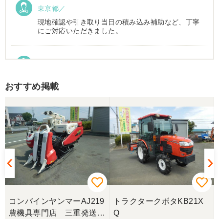
東京都／
現地確認や引き取り当日の積み込み補助など、丁寧
にご対応いただきました。
東京都／Suzukake
初めて中古農機具市場を利用しました。 購入したい
おすすめ掲載
物は2台出ていて、当初安い方を購入予定でした。
しかしそちらは売れてしまったとの事でしたので、5
万円ほど高い方を購入させて頂きました。 引き取り
に伺い持ち帰りましたが、出品画像と違い確認した
所、安い方を渡されました。 出品者に問い合わせま
したが、高い方は「先に購入した者が引き取り済み
で安い方でお願いしたい」との事。 では先の安い方
との差額分を返金と交渉しましたが、「難しい」と
の事。カバーが脱落していて、使用に難が有る事を
伝えたところ、そのカバー代金で妥協する事になり
ました。 「管理する者が間違えて管理番号を貼り付
けた」 といっておりましたが、とても残念な気持
ちで購入した機械を修理しています。 二度とこのよ
コンバインヤンマーAJ219
トラクタークボタKB21X
うな間違いが無いように改善して欲しいです。
農機具専門店 三重発送整
Q