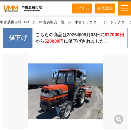
ログイン
会員登録
中古農機市場TOP
中古農機具一覧
中古トラクター
トラクター ク
こちらの商品は2026年08月03日に
677000円
値下げ
から
520000円
に値下げされました。