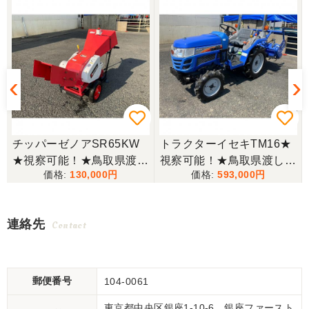
チッパーゼノアSR65KW
トラクターイセキTM16★
★視察可能！★鳥取県渡し
視察可能！★鳥取県渡し
130,000
593,000
ゼノア チッパー SR65KW
イセキ トラクター TM16 1
ガソリン シュレッダー ウ
6馬力 624h パワステ 自動
ッドチッパー 木材粉砕機
耕深 ARM123 ロータリー
連絡先
Contact
現状渡し【P11165139】
乗用 4WD ディーゼル 現
状渡し【P11511946】
郵便番号
104-0061
東京都中央区銀座1-10-6 銀座ファースト