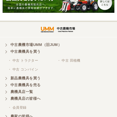
状渡し【P11460730】
東京都／購入者
非常に丁寧に対応して頂きありがとうございまし
た。また機会があればよろしくお願いします。
東京都／がーさん
中古農機市場UMM（旧JUM）
その日に評価しましたが届いてませんか？ 届いてな
中古農機具を買う
ければ再度送信しますが。 大橋粉砕機です。
・ 中古 トラクター
・ 中古 田植機
・ 中古 コンバイン
東京都／がーさん
新品農機具を買う
なんだかんだ積み込みまでして頂き助かりました！
中古農機具を売る
農機具店一覧
東京都／おちゃ
農機具店の皆様へ
とても対応良く、積込までしていただきました。
・ 会員登録
農家の皆様へ