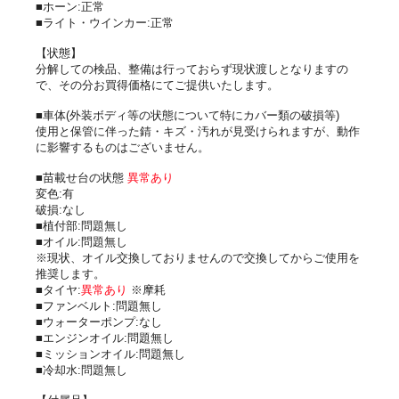
■ホーン:正常
■ライト・ウインカー:正常
【状態】
分解しての検品、整備は行っておらず現状渡しとなりますの
で、その分お買得価格にてご提供いたします。
■車体(外装ボディ等の状態について特にカバー類の破損等)
使用と保管に伴った錆・キズ・汚れが見受けられますが、動作
に影響するものはございません。
■苗載せ台の状態
異常あり
変色:有
破損:なし
■植付部:問題無し
■オイル:問題無し
※現状、オイル交換しておりませんので交換してからご使用を
推奨します。
■タイヤ:
異常あり
※摩耗
■ファンベルト:問題無し
■ウォーターポンプ:なし
■エンジンオイル:問題無し
■ミッションオイル:問題無し
■冷却水:問題無し