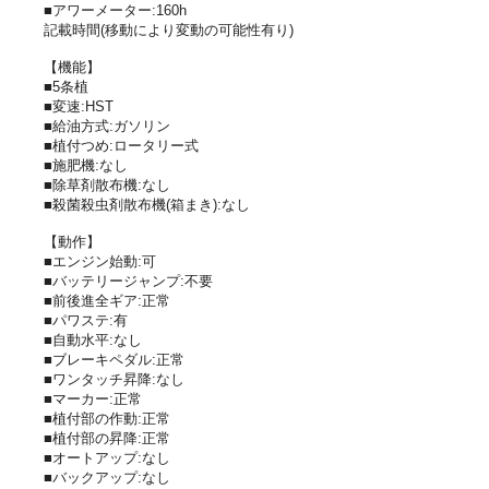
■アワーメーター:160h
記載時間(移動により変動の可能性有り)
【機能】
■5条植
■変速:HST
■給油方式:ガソリン
■植付つめ:ロータリー式
■施肥機:なし
■除草剤散布機:なし
■殺菌殺虫剤散布機(箱まき):なし
【動作】
■エンジン始動:可
■バッテリージャンプ:不要
■前後進全ギア:正常
■パワステ:有
■自動水平:なし
■ブレーキペダル:正常
■ワンタッチ昇降:なし
■マーカー:正常
■植付部の作動:正常
■植付部の昇降:正常
■オートアップ:なし
■バックアップ:なし