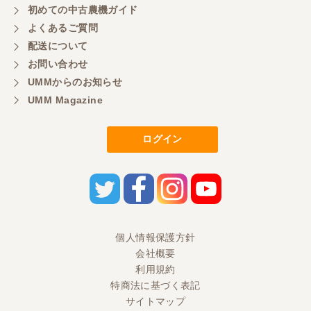
初めての中古農機ガイド
東京都／もっくん
よくあるご質問
担当者さんの対応が素晴らしい！ とても気分の良
配送について
い取引ができました。 製品も価格以上の状態で満足
お問い合わせ
しています。
UMMからのお知らせ
UMM Magazine
東京都／ヨッシー
迅速な取引有難うございました
ログイン
東京都／大西
とても迅速で丁寧なご対応ありがとうございまし
た。 引き取りまでスムーズで気持ちの良いお取引が
出来たと思います。今後も活用させて頂きたく思っ
個人情報保護方針
ておりますので、どうぞ宜しくお願い申し上げま
す。
会社概要
利用規約
特商法に基づく表記
東京都／ＭＲ2
サイトマップ