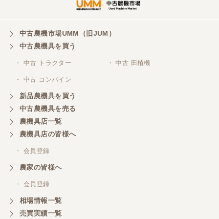
東京都／がーさん
中古農機市場UMM（旧JUM）
その日に評価しましたが届いてませんか？ 届いてな
中古農機具を買う
ければ再度送信しますが。 大橋粉砕機です。
・ 中古 トラクター
・ 中古 田植機
・ 中古 コンバイン
東京都／がーさん
新品農機具を買う
なんだかんだ積み込みまでして頂き助かりました！
中古農機具を売る
農機具店一覧
東京都／おちゃ
農機具店の皆様へ
とても対応良く、積込までしていただきました。
・ 会員登録
農家の皆様へ
東京都／あきら
・ 会員登録
購入させていただきました、今後ともよろしくお願
相場情報一覧
いいたします。
売買実績一覧