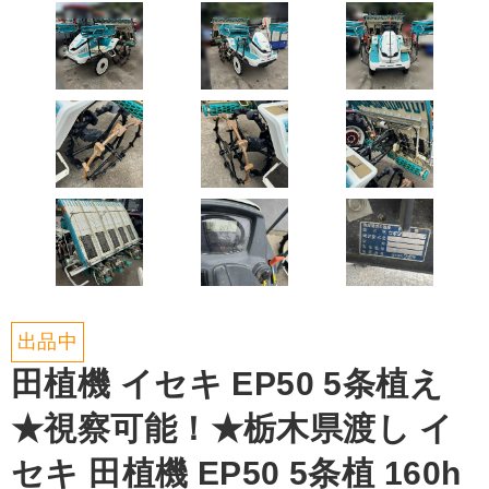
出品中
田植機 イセキ EP50 5条植え
★視察可能！★栃木県渡し イ
セキ 田植機 EP50 5条植 160h