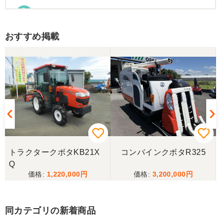
東京都／Suzukake
初めて中古農機具市場を利用しました。 購入したい
おすすめ掲載
物は2台出ていて、当初安い方を購入予定でした。
しかしそちらは売れてしまったとの事でしたので、5
万円ほど高い方を購入させて頂きました。 引き取り
に伺い持ち帰りましたが、出品画像と違い確認した
所、安い方を渡されました。 出品者に問い合わせま
したが、高い方は「先に購入した者が引き取り済み
で安い方でお願いしたい」との事。 では先の安い方
との差額分を返金と交渉しましたが、「難しい」と
の事。カバーが脱落していて、使用に難が有る事を
伝えたところ、そのカバー代金で妥協する事になり
ました。 「管理する者が間違えて管理番号を貼り付
けた」 といっておりましたが、とても残念な気持
ちで購入した機械を修理しています。 二度とこのよ
トラクタークボタKB21X
コンバインクボタR325
うな間違いが無いように改善して欲しいです。
Q
1,220,000
3,200,000
東京都／
良いコンバインを購入する事が出来ました、ありが
とうございました。
同カテゴリの新着商品