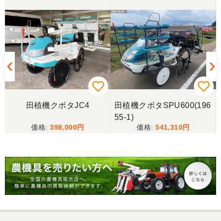
東京都／yuikanoa
いろいろな質問にもすぐに答えていただき 引き取り
時にも親切な対応をありがとうございました。又機
会があれば宜しくお願いします。ありがとうござい
ます。
東京都／松浦克美
田植機クボタJC4
田植機クボタSPU600(196
エンジンが一発でかかり嬉しかったです。
55-1)
398,000
541,310
東京都／松浦克美
対応が良く、機械も良いようです。
東京都／購入者
非常に丁寧に対応して頂きありがとうございまし
た。また機会があればよろしくお願いします。