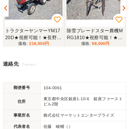
トラクターヤンマーYM17
除雪ブレードスター農機M
し
20D★視察可能！★長野県
RG1810★視察可能！★長
216,000
98,000
渡し ヤンマー トラクター
野県渡し スター農機 除雪
YM1720D 17馬力 767h 4
ブレード MRG1810 トラ
WD 自動耕深 ディーゼル
クター用 排土板 スノーブ
連絡先
Contact
RSB1300 ロータリー MT
ラウ リヤグレーダー 現状
現状渡し【P11525690】
渡し【P11525691】
郵便番号
104-0061
東京都中央区銀座1-10-6 銀座ファースト
住所
ビル2階
事業所名
株式会社マーケットエンタープライズ
代表者名
佐藤 峻輔（）