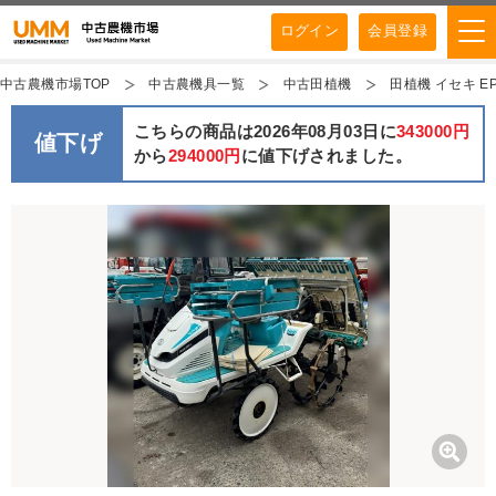
ログイン
会員登録
中古農機市場TOP
中古農機具一覧
中古田植機
田植機 イセキ EP
こちらの商品は2026年08月03日に
343000円
値下げ
から
294000円
に値下げされました。