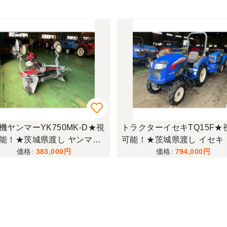
機ヤンマーYK750MK-D★視
トラクターイセキTQ15F★
能！★茨城県渡し ヤンマー
可能！★茨城県渡し イセキ
機 YK750MK-D 中耕 うね立
クター TQ15F 15馬力 62h
383,000
794,000
溝掘り リコイル マルチャー
ステ 逆転 自動水平 倍速 自
チ 6.3馬力 現状渡し【Q113
深 ARQ12 ロータリー 現状
51】
【Q11465742】