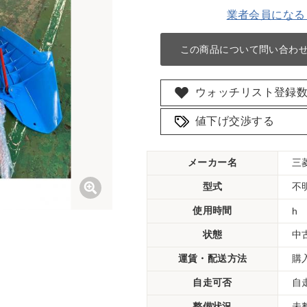
業者会員になる
この商品について問い合わ
ウォッチリスト登録
値下げ交渉する
メーカー名
三
型式
不
使用時間
h
状態
中
運賃・配送方法
購
自走可否
自
整備状況
未