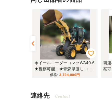
ヨーコーケン
ホイールローダーコマツWA40-6
耕運
視察可能！★リ
★視察可能！★青森県渡し コマ
察可
 足場ボーイ
ツ ホイールローダー WA40-6 40
耕運
,000
3,724,000
Q1102485
4h キャビン タイヤショベル デ
て 
ィーゼル 現状渡し【P1124867
マル
4】
829
連絡先
Contact