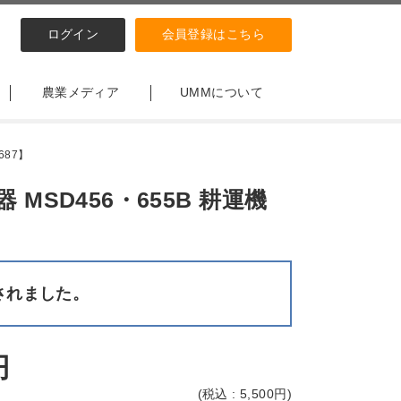
ログイン
会員登録はこちら
農業メディア
UMMについて
687】
SD456・655B 耕運機
されました。
円
(
税込 : 5,500
円)