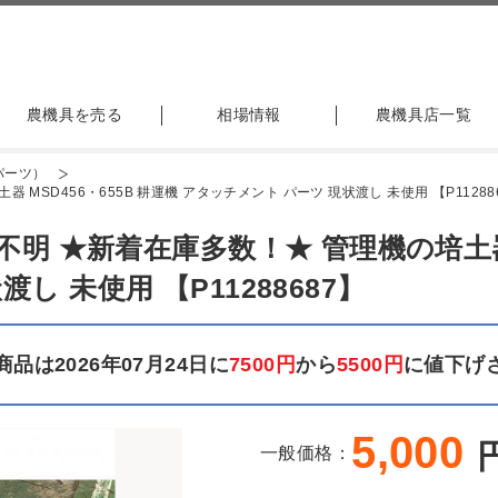
農機具を売る
相場情報
農機具店一覧
パーツ）
MSD456・655B 耕運機 アタッチメント パーツ 現状渡し 未使用 【P11288
明 ★新着在庫多数！★ 管理機の培土器 M
し 未使用 【P11288687】
品は2026年07月24日に
7500円
から
5500円
に値下げ
5,000
一般価格：