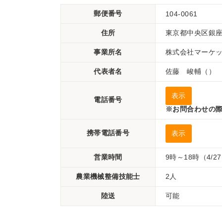
郵便番号
104-0061
住所
東京都中央区銀座1
事業所名
株式会社マーケ
代表者名
佐藤 峻輔（）
表示
電話番号
※お問合わせの際
携帯電話番号
表示
営業時間
9時～18時（4/2
農業機械整備技能士
2人
陸送
可能