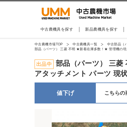
中古農機具を探す
新品農機具を探す
中古農機市場TOP
中古農機具一覧
中古部品（
部品（パーツ） 三菱 不明 ★新着在庫多数！★ 管理機の培土器 
部品（パーツ） 三菱 不
出品中
アタッチメント パーツ 現状渡
値下げ
こちらの商