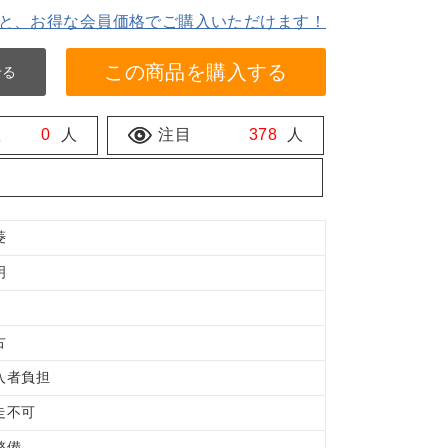
と、お得な会員価格でご購入いただけます！
この商品を購入する
せる
数
0
人
注目
378
人
菱
明
古
入者負担
走不可
整備