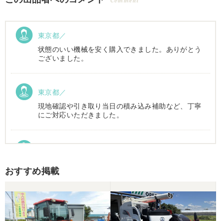
Comment
東京都／
状態のいい機械を安く購入できました。ありがとう
ございました。
東京都／
現地確認や引き取り当日の積み込み補助など、丁寧
にご対応いただきました。
東京都／Suzukake
初めて中古農機具市場を利用しました。 購入したい
おすすめ掲載
物は2台出ていて、当初安い方を購入予定でした。
しかしそちらは売れてしまったとの事でしたので、5
万円ほど高い方を購入させて頂きました。 引き取り
に伺い持ち帰りましたが、出品画像と違い確認した
所、安い方を渡されました。 出品者に問い合わせま
したが、高い方は「先に購入した者が引き取り済み