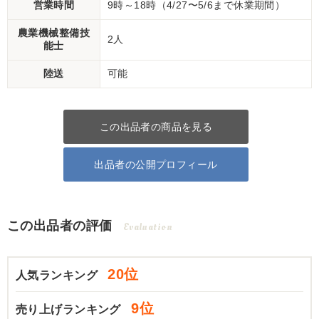
営業時間
9時～18時（4/27〜5/6まで休業期間）
農業機械整備技
2人
能士
陸送
可能
この出品者の商品を見る
出品者の公開プロフィール
この出品者の評価
Evaluation
20位
人気ランキング
9位
売り上げランキング