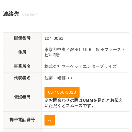
ガソリン シュレッダー ウ
6馬力 624h パワステ 自動
ッドチッパー 木材粉砕機
耕深 ARM123 ロータリー
連絡先
Contact
現状渡し【P11165139】
乗用 4WD ディーゼル 現
状渡し【P11511946】
郵便番号
104-0061
東京都中央区銀座1-10-6 銀座ファースト
住所
ビル2階
事業所名
株式会社マーケットエンタープライズ
代表者名
佐藤 峻輔（）
03-4566-3320
電話番号
※お問合わせの際はUMMを見たとお伝え
いただくとスムーズです。
携帯電話番号
--