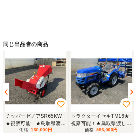
同じ出品者の商品
チッパーゼノアSR65KW
トラクターイセキTM16★
★視察可能！★鳥取県渡し
視察可能！★鳥取県渡し
130,000
593,000
ゼノア チッパー SR65KW
イセキ トラクター TM16 1