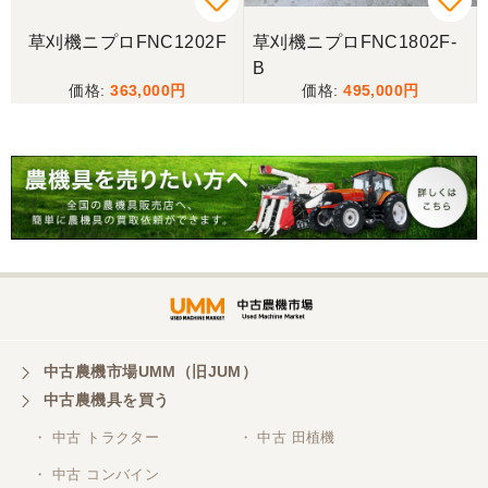
東京都／松浦克美
草刈機ニプロFNC1202F
草刈機ニプロFNC1802F-
エンジンが一発でかかり嬉しかったです。
B
363,000
495,000
東京都／松浦克美
対応が良く、機械も良いようです。
東京都／購入者
非常に丁寧に対応して頂きありがとうございまし
た。また機会があればよろしくお願いします。
東京都／がーさん
中古農機市場UMM（旧JUM）
その日に評価しましたが届いてませんか？ 届いてな
中古農機具を買う
ければ再度送信しますが。 大橋粉砕機です。
・ 中古 トラクター
・ 中古 田植機
・ 中古 コンバイン
東京都／がーさん