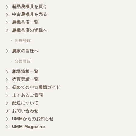
新品農機具を買う
なんだかんだ積み込みまでして頂き助かりました！
中古農機具を売る
農機具店一覧
東京都／おちゃ
農機具店の皆様へ
とても対応良く、積込までしていただきました。
・ 会員登録
農家の皆様へ
東京都／あきら
・ 会員登録
購入させていただきました、今後ともよろしくお願
相場情報一覧
いいたします。
売買実績一覧
初めての中古農機ガイド
東京都／もっくん
よくあるご質問
担当者さんの対応が素晴らしい！ とても気分の良
配送について
い取引ができました。 製品も価格以上の状態で満足
お問い合わせ
しています。
UMMからのお知らせ
UMM Magazine
東京都／ヨッシー