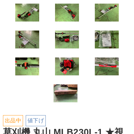
出品中
値下げ
草刈機 丸山 MLB230L-1 ★視