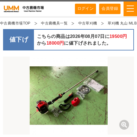
ログイン
会員登録
中古農機市場TOP
中古農機具一覧
中古草刈機
草刈機 丸山 ML
こちらの商品は2026年08月07日に
19500円
値下げ
から
18000円
に値下げされました。