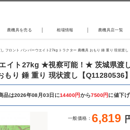
農機具を売る
相場情報
農機具店一覧
 フロント バンパーウエイト27kg トラクター 農機具 おもり 錘 重り 現状渡し【Q
エイト27kg ★視察可能！★ 茨城県渡
おもり 錘 重り 現状渡し【Q11280536
品は2026年08月03日に
14400円
から
7500円
に値下げ
6,819
一般価格：