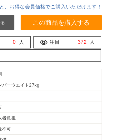
と、お得な会員価格でご購入いただけます！
この商品を購入する
せる
数
0
人
注目
372
人
明
ンパーウエイト27kg
古
入者負担
走不可
整備