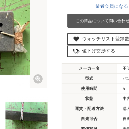
業者会員になる
この商品について問い合わ
ウォッチリスト登録
値下げ交渉する
メーカー名
不
型式
バ
使用時間
h
状態
中
運賃・配送方法
購
自走可否
自
整備状況
未