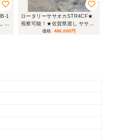
-1
ロータリーササオカSTR4CF★
トラクタークボ
し タ
視察可能！★佐賀県渡し ササオ
可能！★佐賀県
-10
カ マルチ STR4CF 2畔成形マル
クター KL250 
486,000
籾コン
チ ふた小ちゃん 畝立整形機 小
ワステ 逆転 
Q11
畝成形 さつまいも 現状渡し【P1
ノピー RL5K
1456747】
し【P114753