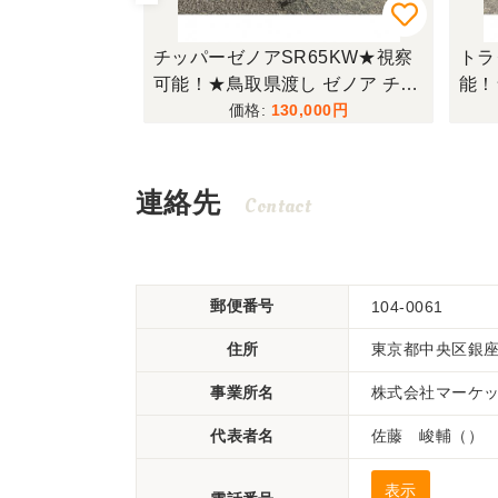
22★視察可
チッパーゼノアSR65KW★視察
トラ
三菱 トラクタ
可能！★鳥取県渡し ゼノア チッ
能！
2462h キャノピ
パー SR65KW ガソリン シュレ
ター 
,000
130,000
426S ロータリ
ッダー ウッドチッパー 木材粉砕
テ 
ィーゼル 現状渡し
機 現状渡し【P11165139】
乗用
【P1
連絡先
Contact
郵便番号
104-0061
住所
東京都中央区銀座1
事業所名
株式会社マーケ
代表者名
佐藤 峻輔（）
表示