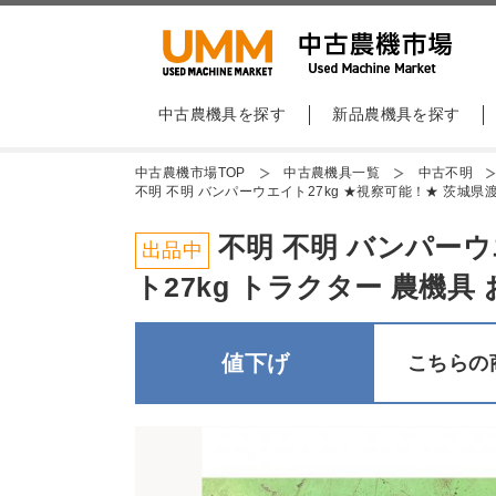
中古農機具を探す
新品農機具を探す
中古農機市場TOP
中古農機具一覧
中古不明
不明 不明 バンパーウエイト27kg ★視察可能！★ 茨城県渡し
不明 不明 バンパーウ
出品中
ト27kg トラクター 農機具 
値下げ
こちらの商