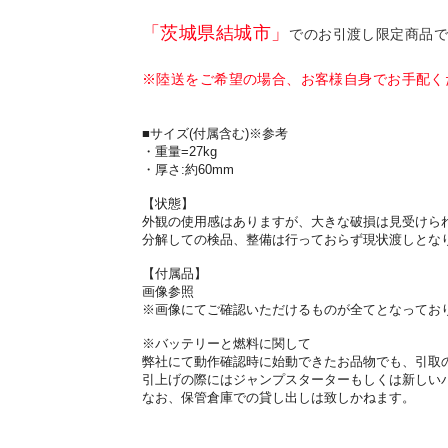
「茨城県結城市」
でのお引渡し限定商品
※陸送をご希望の場合、お客様自身でお手配く
■サイズ(付属含む)※参考
・重量=27kg
・厚さ:約60mm
【状態】
外観の使用感はありますが、大きな破損は見受けら
分解しての検品、整備は行っておらず現状渡しとな
【付属品】
画像参照
※画像にてご確認いただけるものが全てとなってお
※バッテリーと燃料に関して
弊社にて動作確認時に始動できたお品物でも、引取
引上げの際にはジャンプスターターもしくは新しい
なお、保管倉庫での貸し出しは致しかねます。