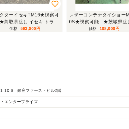
クターイセキTM16★視察可
レザーコンテナタイショーMB
★鳥取県渡し イセキ トラク
0S★視察可能！★茨城県渡
TM16 16馬力 624h パワス
イショー レザーコンテナ MB
593,000
108,000
自動耕深 ARM123 ロータリー
S 3相200V 穀物搬送機 米 
 4WD ディーゼル 現状渡し
テナ キャスター 現状渡し【
1511946】
399186】
-10-6 銀座ファーストビル2階
ットエンタープライズ