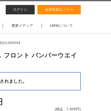
ログイン
会員登録はこちら
農業メディア
UMMについて
11280536】
し フロント バンパーウエイ
】
されました。
円
(
税込 : 7,500
円)