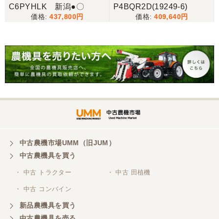
C6PYHLK 新潟●〇
P4BQR2D(19249-6)
437,800
409,640
中古農機市場UMM（旧JUM）
中古農機具を買う
・ 中古 トラクター
・ 中古 田植機
・ 中古 コンバイン
新品農機具を買う
中古農機具を売る