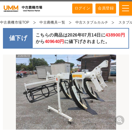
ログイン
会員登録
中古農機市場TOP
中古農機具一覧
中古スタブルカルチ
スタブルカ
こちらの商品は2026年07月14日に
438900円
値下げ
から
409640円
に値下げされました。