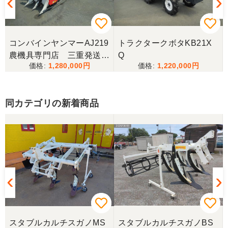
コンバインヤンマーAJ219
トラクタークボタKB21X
農機具専門店 三重発送整
Q
1,280,000
1,220,000
備済み
同カテゴリの新着商品
スタブルカルチスガノMS
スタブルカルチスガノBS