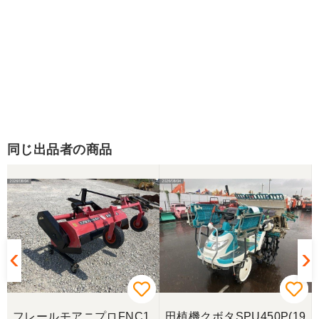
同じ出品者の商品
フレールモアニプロFNC1
田植機クボタSPU450P(19