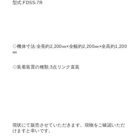
型式:FDSS-7R
◇機体寸法:全長約2,200㎜×全幅約2,200㎜×全高約1,200
㎜
◇装着装置の種類:3点リンク直装
現状にて販売させていただきます。現物をご確認いただ
けますと幸いです。