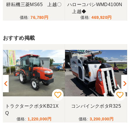
耕耘機三菱MS65 上越〇
ハローコバシWMD4100N
上越◆
76,780
469,920
おすすめ掲載
トラクタークボタKB21X
コンバインクボタR325
Q
1,220,000
3,200,000