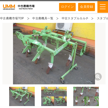
ログイン
会員登録
中古農機市場TOP
中古農機具一覧
中古スタブルカルチ
スタブル