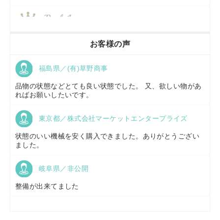
香川県／
農機リンクス
お客様の声
福島県／(有)草野商事
京都府／
株式会社キリノ
品物の状態などとても良い状態でした。 又、欲しい物があ
ればお願いしたいです。
東京都／株式会社マーケットエンタープライズ
福島県／
(有)草野商事
状態のいい機械を安く購入できました。ありがとうござい
ました。
岐阜県／非公開
山形県／
株式会社ノーキステージ
整備が出来てました
岡山県／
ツカサ商会 津山営業所