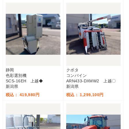
静岡
クボタ
色彩選別機
コンバイン
SCS-16EH 上越◆
ARN433-DXMW2 上越〇
新潟県
新潟県
税込： 419,980円
税込： 1,299,100円