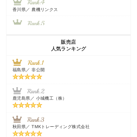
香川県／
農機リンクス
山梨県／
株式会社 ヨダ兄弟商会
販売店
人気ランキング
茨城県／
近江商事合同会社：「茨城中古農建機販売」
福島県／
非公開
千葉県／
株式会社テクノ・タカ
福岡県／
株式会社カドワキ機械（旧ナカガワ農機商会）
鹿児島県／
小城機工（株）
東京都／
株式会社マーケットエンタープライズ
秋田県／
TMKトレーディング株式会社
秋田県／
TMKトレーディング株式会社