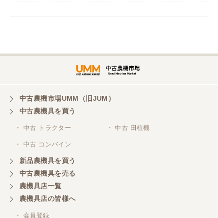
岡山県／
ツカサ商会 津山営業所
埼玉県／
株式会社トミタモータース
中古農機市場UMM（旧JUM）
中古農機具を買う
三重県／
株式会社 ケイ・エス・エンタープライズ
・ 中古 トラクター
・ 中古 田植機
・ 中古 コンバイン
新品農機具を買う
中古農機具を売る
農機具店一覧
農機具店の皆様へ
・ 会員登録