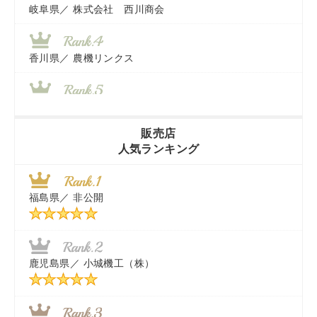
岐阜県／
株式会社 西川商会
香川県／
農機リンクス
山梨県／
株式会社 ヨダ兄弟商会
販売店
人気ランキング
茨城県／
近江商事合同会社：「茨城中古農建機販売」
福島県／
非公開
千葉県／
株式会社テクノ・タカ
福岡県／
株式会社カドワキ機械（旧ナカガワ農機商会）
鹿児島県／
小城機工（株）
東京都／
株式会社マーケットエンタープライズ