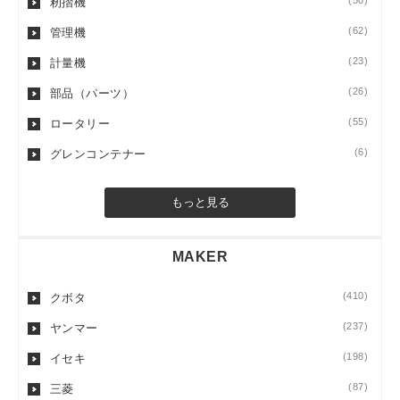
(50)
籾摺機
(62)
管理機
(23)
計量機
(26)
部品（パーツ）
(55)
ロータリー
(6)
グレンコンテナー
もっと見る
MAKER
(410)
クボタ
(237)
ヤンマー
(198)
イセキ
(87)
三菱