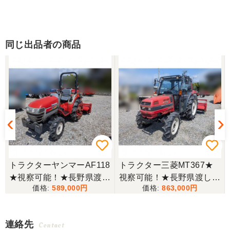
同じ出品者の商品
トラクターヤンマーAF118
トラクター三菱MT367★
ボ
★視察可能！★長野県渡し
視察可能！★長野県渡し
589,000
863,000
ヤンマー トラクター AF11
三菱 トラクター MT367 3
8 18馬力 637h パワステ
6馬力 834h キャビン付き
逆転 自動耕深 ディーゼル
パワステ 逆転 自動水平 倍
連絡先
Contact
R116W ロータリー 現状渡
速 RC191 ロータリー 現状