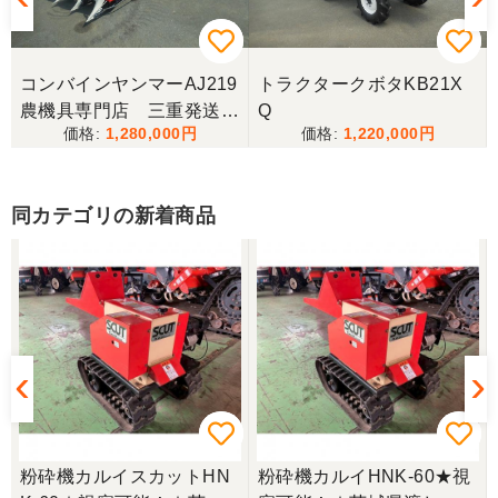
伝えたところ、そのカバー代金で妥協する事になり
ました。 「管理する者が間違えて管理番号を貼り付
けた」 といっておりましたが、とても残念な気持
ちで購入した機械を修理しています。 二度とこのよ
コンバインヤンマーAJ219
トラクタークボタKB21X
うな間違いが無いように改善して欲しいです。
農機具専門店 三重発送整
Q
1,280,000
1,220,000
備済み
東京都／
良いコンバインを購入する事が出来ました、ありが
とうございました。
同カテゴリの新着商品
東京都／yuikanoa
いろいろな質問にもすぐに答えていただき 引き取り
時にも親切な対応をありがとうございました。又機
会があれば宜しくお願いします。ありがとうござい
ます。
東京都／松浦克美
粉砕機カルイスカットHN
粉砕機カルイHNK-60★視
エンジンが一発でかかり嬉しかったです。