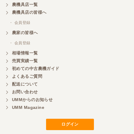
農機具店一覧
東京都／おちゃ
農機具店の皆様へ
とても対応良く、積込までしていただきました。
・ 会員登録
農家の皆様へ
東京都／あきら
・ 会員登録
購入させていただきました、今後ともよろしくお願
相場情報一覧
いいたします。
売買実績一覧
初めての中古農機ガイド
東京都／もっくん
よくあるご質問
担当者さんの対応が素晴らしい！ とても気分の良
配送について
い取引ができました。 製品も価格以上の状態で満足
お問い合わせ
しています。
UMMからのお知らせ
UMM Magazine
東京都／ヨッシー
迅速な取引有難うございました
ログイン