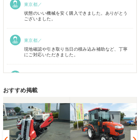
東京都／
状態のいい機械を安く購入できました。ありがとう
ございました。
東京都／
現地確認や引き取り当日の積み込み補助など、丁寧
にご対応いただきました。
東京都／Suzukake
初めて中古農機具市場を利用しました。 購入したい
おすすめ掲載
物は2台出ていて、当初安い方を購入予定でした。
しかしそちらは売れてしまったとの事でしたので、5
万円ほど高い方を購入させて頂きました。 引き取り
に伺い持ち帰りましたが、出品画像と違い確認した
所、安い方を渡されました。 出品者に問い合わせま
したが、高い方は「先に購入した者が引き取り済み
で安い方でお願いしたい」との事。 では先の安い方
との差額分を返金と交渉しましたが、「難しい」と
の事。カバーが脱落していて、使用に難が有る事を