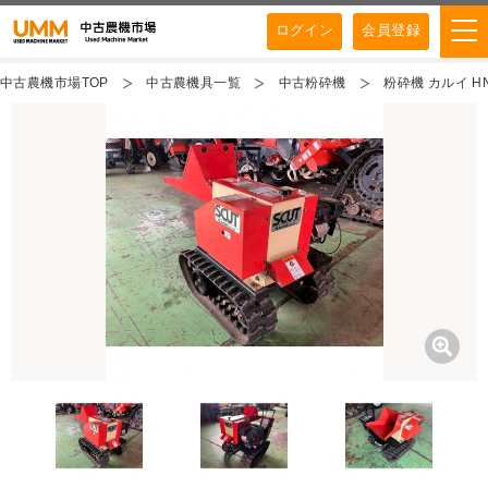
ログイン
会員登録
中古農機市場TOP
中古農機具一覧
中古粉砕機
粉砕機 カルイ H