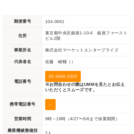
し【P11483142】
渡し【P11500573】
郵便番号
104-0061
東京都中央区銀座1-10-6 銀座ファースト
住所
ビル2階
事業所名
株式会社マーケットエンタープライズ
代表者名
佐藤 峻輔（）
03-4566-3320
電話番号
※お問合わせの際はUMMを見たとお伝え
いただくとスムーズです。
携帯電話番号
--
営業時間
9時～18時（4/27〜5/6まで休業期間）
農業機械整備技
2人