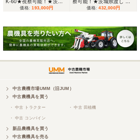
パ
K-60★視察可能！★茨城
察可能！★茨城県渡し カ
193,000
432,000
県渡し カルイ ウッドチッ
ルイ ウッドチッパー HNK
パー HNK-60 6馬力 自走
-60 6馬力 自走式樹木粉砕
東京都／松浦克美
式樹木粉砕機 スカット 粉
機 スカット 粉砕機 シュレ
対応が良く、機械も良いようです。
砕機 シュレッダー 自走式
ッダー 自走式【P1101938
【Q11133565】
7】
東京都／購入者
非常に丁寧に対応して頂きありがとうございまし
た。また機会があればよろしくお願いします。
東京都／がーさん
中古農機市場UMM（旧JUM）
その日に評価しましたが届いてませんか？ 届いてな
中古農機具を買う
ければ再度送信しますが。 大橋粉砕機です。
・ 中古 トラクター
・ 中古 田植機
・ 中古 コンバイン
東京都／がーさん
新品農機具を買う
なんだかんだ積み込みまでして頂き助かりました！
中古農機具を売る