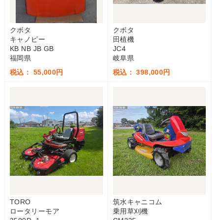
クボタ
クボタ
キャノピー
田植機
KB NB JB GB
JC4
福岡県
岐阜県
税込： 55,000円
税込： 398,000円
TORO
筑水キャニコム
ロータリーモア
乗用草刈機