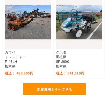
カワベ
クボタ
トレンチャー
田植機
F-45LH
SPU600
栃木県
栃木県
税込： 438,900円
税込： 541,310円
新着農機をすべて見る