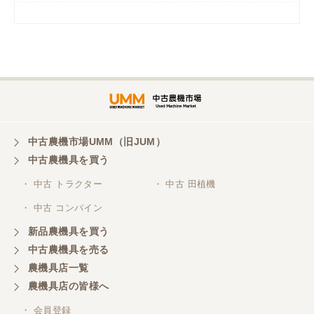
岡山県／
ツカサ商会 津山営業所
埼玉県／
株式会社トミタモータース
中古農機市場UMM（旧JUM）
中古農機具を買う
三重県／
株式会社 ケイ・エス・エンタープライズ
・ 中古 トラクター
・ 中古 田植機
・ 中古 コンバイン
新品農機具を買う
中古農機具を売る
農機具店一覧
農機具店の皆様へ
・ 会員登録