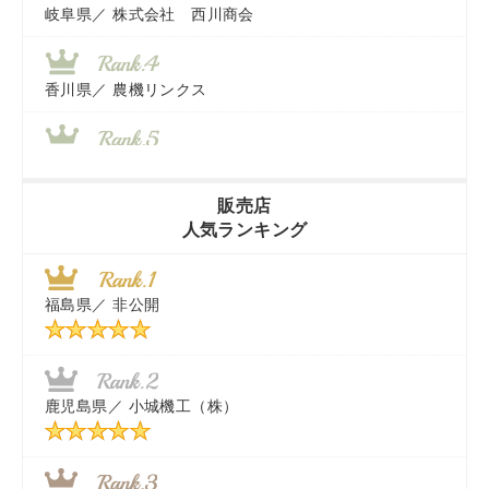
岐阜県／
株式会社 西川商会
香川県／
農機リンクス
山梨県／
株式会社 ヨダ兄弟商会
販売店
人気ランキング
茨城県／
近江商事合同会社：「茨城中古農建機販売」
福島県／
非公開
千葉県／
株式会社テクノ・タカ
福岡県／
株式会社カドワキ機械（旧ナカガワ農機商会）
鹿児島県／
小城機工（株）
東京都／
株式会社マーケットエンタープライズ