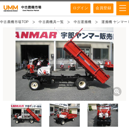
ログイン
会員登録
中古農機市場TOP
中古農機具一覧
中古運搬機
運搬機 ヤンマー 