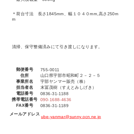
＊荷台寸法 長さ1845mm、幅１０４０mm,高さ250m
m
清掃、保守整備済みにて引き渡しになります。
郵便番号
755-0011
住所
山口県宇部市昭和町２－２－５
事業所名
宇部ヤンマー販売（株）
担当者名
末冨茂樹（すえとみしげき）
電話番号
0836-31-1188
携帯電話番号
090-1688-4636
FAX番号
0836-31-1189
メールアドレス
ube-yanmar@sunny.ocn.ne.jp