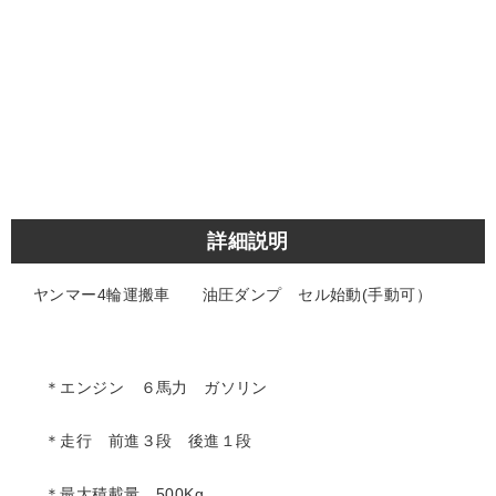
詳細説明
ヤンマー4輪運搬車 油圧ダンプ セル始動(手動可）
＊エンジン ６馬力 ガソリン
＊走行 前進３段 後進１段
＊最大積載量 500Kg