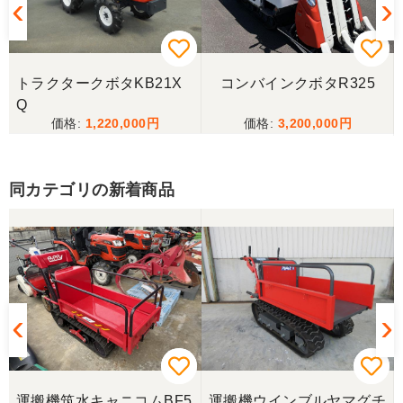
山口県／倉成 信之
配送料も安くしていただきありがとうございまし
トラクタークボタKB21X
コンバインクボタR325
た。
Q
1,220,000
3,200,000
山口県／樋野進悦
なかなか程度の良いものだったのでよかったです。
同カテゴリの新着商品
いろいろありがとうございました。 大事に使ってお
ります
山口県／
この度はありがとうございました 初めて利用させて
いただきましたがとても親切にして頂きました
山口県／UMMユーザー
8
運搬機筑水キャニコムBF5
運搬機ウインブルヤマグチ