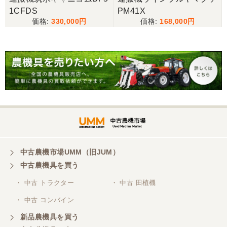
この度はありがとうございました。また機会があれ
1CFDS
PM41X
ばよろしくお願いします。
330,000
168,000
中古農機市場UMM（旧JUM）
中古農機具を買う
・ 中古 トラクター
・ 中古 田植機
・ 中古 コンバイン
新品農機具を買う