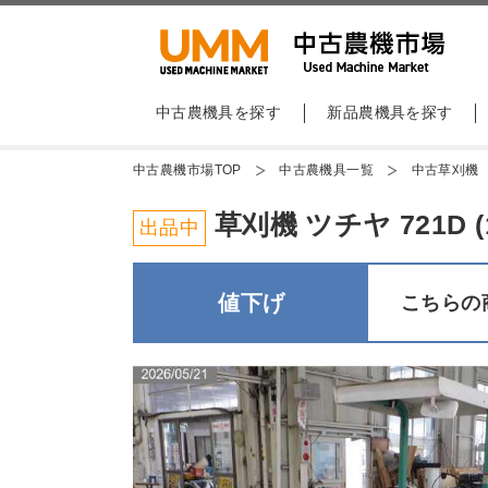
中古農機具を探す
新品農機具を探す
中古農機市場TOP
中古農機具一覧
中古草刈機
草刈機 ツチヤ 721D (1
出品中
値下げ
こちらの商