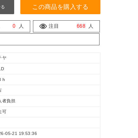
この商品を購入する
せる
数
0
人
注目
668
人
チヤ
1D
3 h
古
入者負担
走可
26-05-21 19:53:36