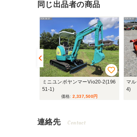
同じ出品者の商品
o20-2(196
マルチャークボタMRF5(19427-
薪割機
4)
1)
,500
263,340
連絡先
Contact