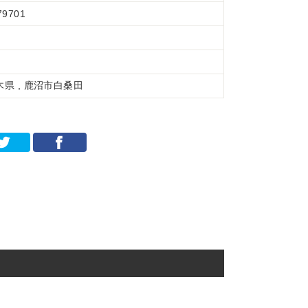
79701
木県 , 鹿沼市白桑田