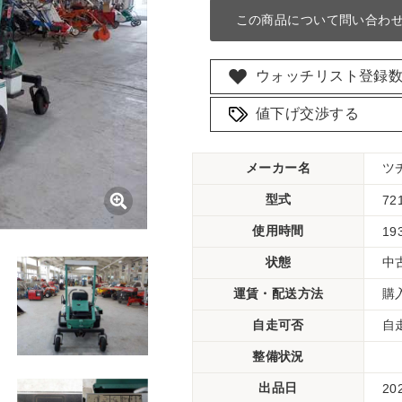
この商品について問い合わ
ウォッチリスト登録
値下げ交渉する
メーカー名
ツ
型式
72
使用時間
19
状態
中
運賃・配送方法
購
自走可否
自
整備状況
出品日
20