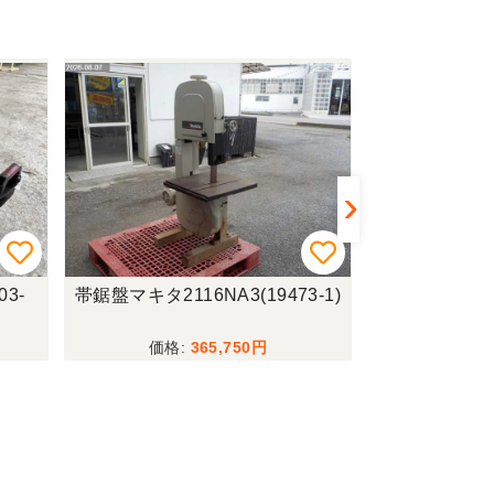
3-1)
ロールベーラースターMRB0850
ライムソワーニプ
(19431-5)
(19652-2)
365,750