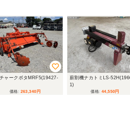
ナカトミLS-52H(19603-
帯鋸盤マキタ2116NA3(1947
44,550
365,750