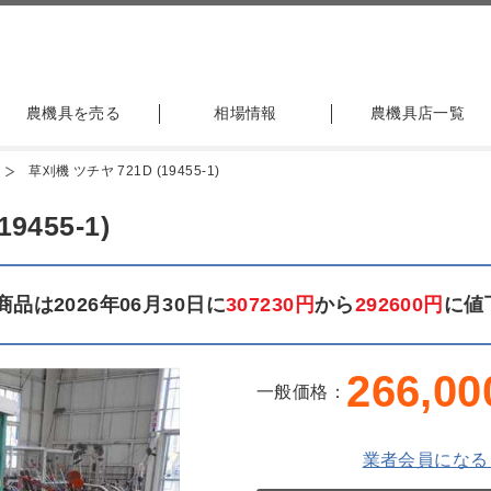
農機具を売る
相場情報
農機具店一覧
草刈機 ツチヤ 721D (19455-1)
9455-1)
品は2026年06月30日に
307230円
から
292600円
に値
266,00
一般価格：
業者会員になる