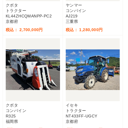
クボタ
ヤンマー
トラクター
コンバイン
KL44ZHCQMANPP-PC2
AJ219
京都府
三重県
税込： 2,700,000円
税込： 1,280,000円
クボタ
イセキ
コンバイン
トラクター
R325
NT433FF-UGCY
福岡県
京都府