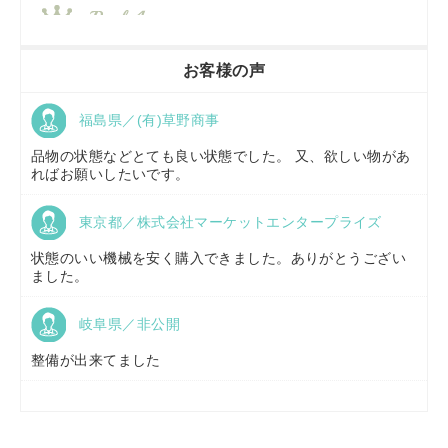
香川県／
農機リンクス
お客様の声
福島県／(有)草野商事
京都府／
株式会社キリノ
品物の状態などとても良い状態でした。 又、欲しい物があ
ればお願いしたいです。
東京都／株式会社マーケットエンタープライズ
福島県／
(有)草野商事
状態のいい機械を安く購入できました。ありがとうござい
ました。
岐阜県／非公開
山形県／
株式会社ノーキステージ
整備が出来てました
岡山県／
ツカサ商会 津山営業所