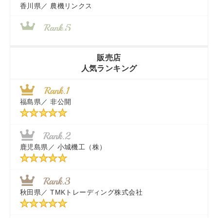
香川県／
農機リンクス
山梨県／
株式会社 ヨダ兄弟商会
販売店
人気ランキング
茨城県／
近江商事合同会社：「茨城中古農建機販売」
福島県／
非公開
千葉県／
株式会社テクノ・タカ
福岡県／
株式会社カドワキ機械（旧ナカガワ農機商会）
鹿児島県／
小城機工（株）
東京都／
株式会社マーケットエンタープライズ
秋田県／
TMKトレーディング株式会社
秋田県／
TMKトレーディング株式会社