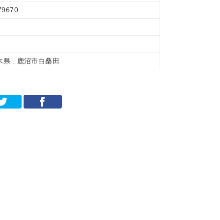
79670
木県 , 鹿沼市白桑田