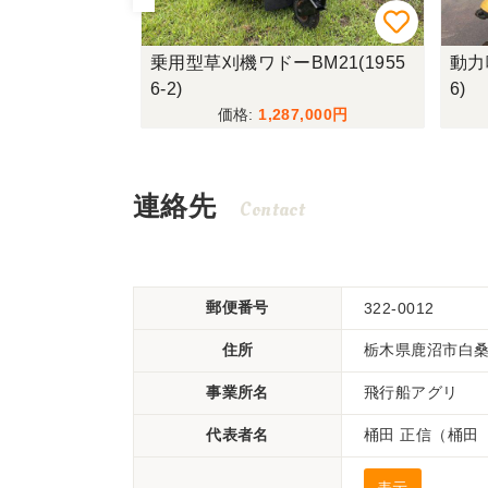
2(19149-1)
乗用型草刈機ワドーBM21(1955
動力噴
6-2)
6)
975
1,287,000
連絡先
Contact
郵便番号
322-0012
住所
栃木県鹿沼市白桑田
事業所名
飛行船アグリ
代表者名
桶田 正信（桶田