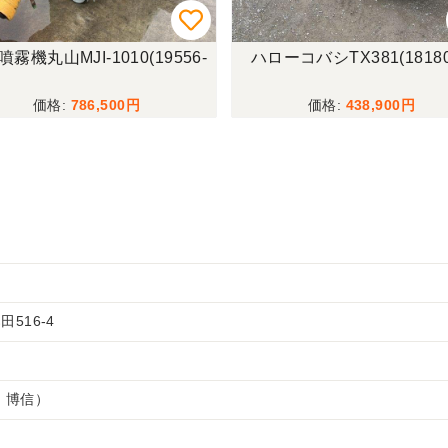
霧機丸山MJI-1010(19556-
ハローコバシTX381(18180
786,500
438,900
516-4
 博信）