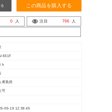
この商品を購入する
せる
数
0
人
注目
796
人
立
V-651F
4 h
古
入者負担
走可
26-05-19 12:38:45