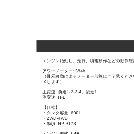
エンジン始動し、走行、噴霧動作などの動作確
アワーメーター: 684h
（展示移動によるメーター加算はご了承くださ
メします）
主変速: 前進1-2-3-4、後進1
副変速: H-L
【仕様】
・タンク容量: 600L
・2WD-4WD
・動噴: HP-912S
エンジン型式: K4E