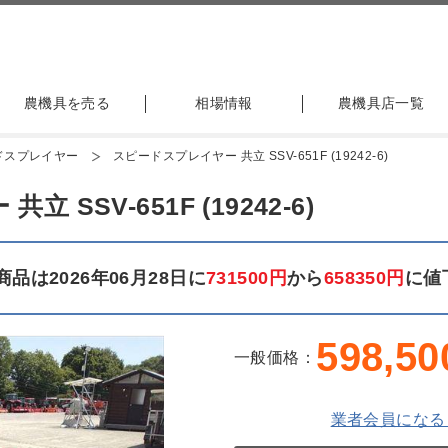
農機具を売る
相場情報
農機具店一覧
ドスプレイヤー
スピードスプレイヤー 共立 SSV-651F (19242-6)
SSV-651F (19242-6)
品は2026年06月28日に
731500円
から
658350円
に値
598,50
一般価格：
業者会員になる