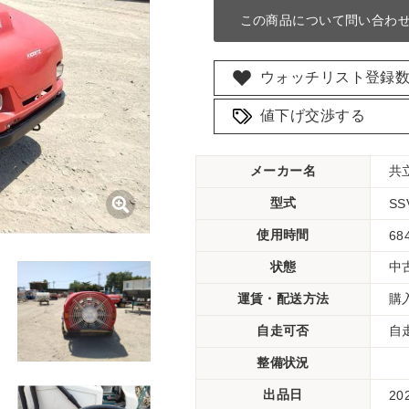
この商品について問い合わ
ウォッチリスト登録
値下げ交渉する
メーカー名
共
型式
SS
使用時間
68
状態
中
運賃・配送方法
購
自走可否
自
整備状況
出品日
20