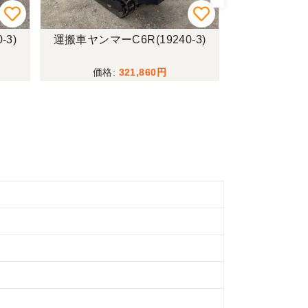
-3)
運搬車ヤンマーC6R(19240-3)
スポトラトーコー
8)
321,860