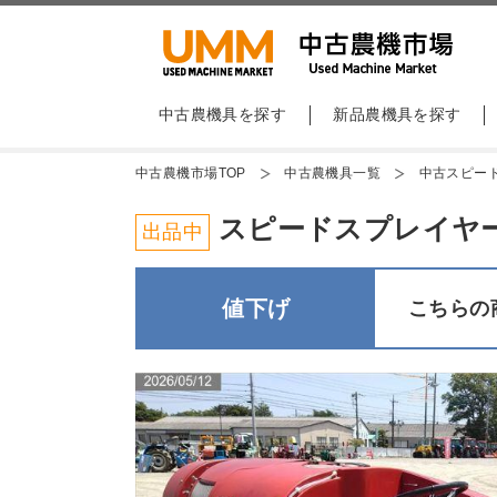
中古農機具を探す
新品農機具を探す
中古農機市場TOP
中古農機具一覧
中古スピー
スピードスプレイヤー 共立 
出品中
値下げ
こちらの商