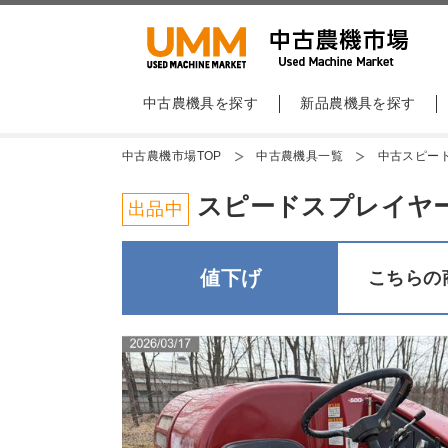
中古農機具を探す
新品農機具を探す
中古農機市場TOP
中古農機具一覧
中古スピー
スピードスプレイヤー マル
出品中
値下げ
こちらの商