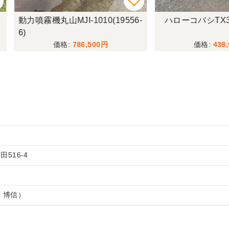
霧機丸山MJI-1010(19556-
ハローコバシTX381(18180
786,500
438,900
516-4
 博信）