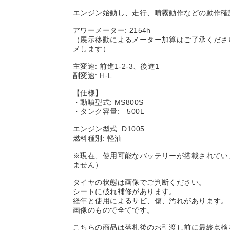
エンジン始動し、走行、噴霧動作などの動作確
アワーメーター: 2154h
（展示移動によるメーター加算はご了承くださ
メします）
主変速: 前進1-2-3、後進1
副変速: H-L
【仕様】
・動噴型式: MS800S
・タンク容量: 500L
エンジン型式: D1005
燃料種別: 軽油
※現在、使用可能なバッテリーが搭載されてい
ません）
タイヤの状態は画像でご判断ください。
シートに破れ補修があります。
経年と使用によるサビ、傷、汚れがあります。
画像のもので全てです。
こちらの商品は落札後のお引渡し前に最終点検