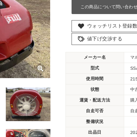
この商品について問い合わ
ウォッチリスト登録
値下げ交渉する
メーカー名
マ
型式
SS
使用時間
21
状態
中
運賃・配送方法
購
自走可否
自
整備状況
出品日
20