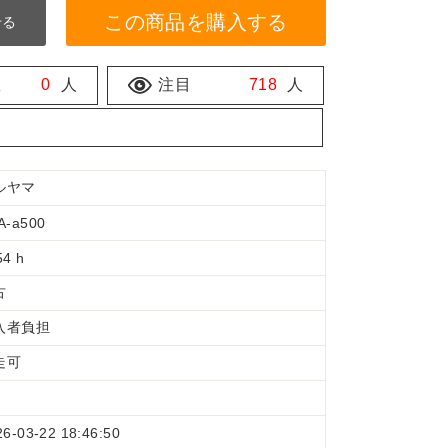
この商品を購入する
せる
数
0
人
注目
718
人
ルヤマ
A-a500
54 h
古
入者負担
走可
26-03-22 18:46:50