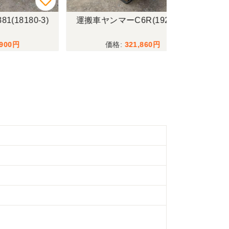
-3)
運搬車ヤンマーC6R(19240-3)
スポトラトーコー
8)
321,860