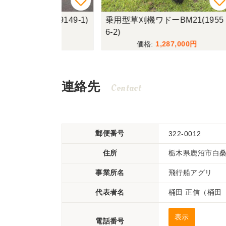
2(19149-1)
乗用型草刈機ワドーBM21(1955
動力噴
6-2)
6)
975
1,287,000
連絡先
Contact
郵便番号
322-0012
住所
栃木県鹿沼市白桑田
事業所名
飛行船アグリ
代表者名
桶田 正信（桶田
表示
電話番号