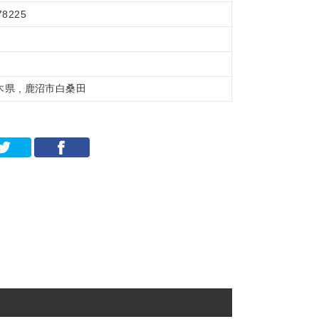
78225
木県 , 鹿沼市白桑田