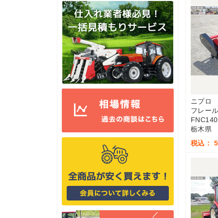
ニプロ
フレー
FNC140
栃木県
税込： 5