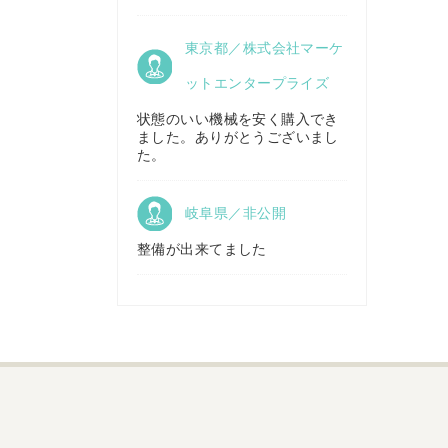
京都府／
東京都／株式会社マーケ
株式会社キリノ
秋田県／
TMKトレーディング株式会社
ットエンタープライズ
状態のいい機械を安く購入でき
ました。ありがとうございまし
福島県／
た。
(有)草野商事
岐阜県／非公開
整備が出来てました
山形県／
株式会社ノーキステージ
岡山県／
ツカサ商会 津山営業所