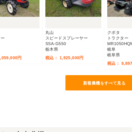
ー
丸山
クボタ
ター
スピードスプレーヤー
トラクター
SSA-G550
MR1050H
栃木県
岐阜
岐阜県
059,000円
税込： 1,925,000円
税込： 9,897
新着農機をすべて見る