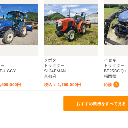
クボタ
イセキ
ター
トラクター
トラクター
F-UGCY
SL24FMAN
BF25DGQ
京都府
福岡県
500,000円
税込： 1,750,000円
応談
?
おすすめ農機をすべて見る