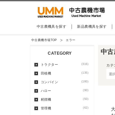
中古農機具を探す
新品農機具を探す
中古農機市場TOP
エラー
中古
CATEGORY
(316)
トラクター
カテ
(135)
田植機
(180)
コンバイン
(90)
ハロー
(50)
籾摺機
(62)
管理機