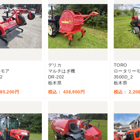
デリカ
TORO
ルモア
マルチはぎ機
ロータリー
2
DR-202
3500D_2
栃木県
栃木県
85,200円
税込： 438,900円
税込： 2,200