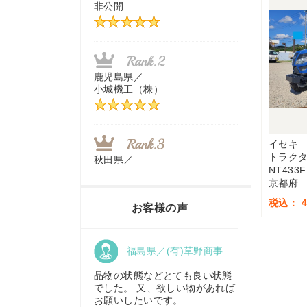
非公開
茨城県／
近江商事合同会社：「茨城中古
農建機販売」
鹿児島県／
小城機工（株）
千葉県／
株式会社テクノ・タカ
イセキ
トラク
秋田県／
NT433F
TMKトレーディング株式会社
京都府
福岡県／
株式会社カドワキ機械（旧ナカ
税込： 4,
お客様の声
ガワ農機商会）
香川県／
福島県／(有)草野商事
農機リンクス
東京都／
株式会社マーケットエンタープ
品物の状態などとても良い状態
ライズ
でした。 又、欲しい物があれば
お願いしたいです。