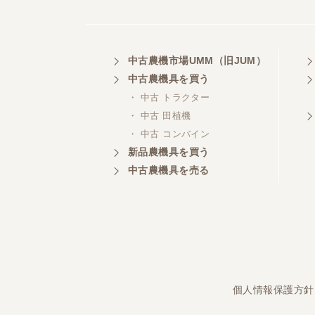
埼玉県／
中古農機市場UMM（旧JUM）
株式会社トミタモータース
中古農機具を買う
・ 中古 トラクター
・ 中古 田植機
・ 中古 コンバイン
三重県／
株式会社 ケイ・エス・エンタ
新品農機具を買う
ープライズ
中古農機具を売る
個人情報保護方針