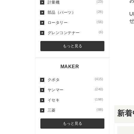
(23)
計量機
(26)
部品（パーツ）
(56)
ロータリー
(6)
グレンコンテナー
もっと見る
MAKER
(415)
クボタ
(240)
ヤンマー
(198)
イセキ
(88)
三菱
新着
もっと見る