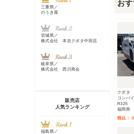
おす
三重県／
のうき屋
宮城県／
株式会社 本吉クボタ中田店
岐阜県／
株式会社 西川商会
クボタ
香川県／
コンバ
農機リンクス
販売店
R325
人気ランキング
福岡県
税込： 3,
山梨県／
株式会社 ヨダ兄弟商会
福島県／