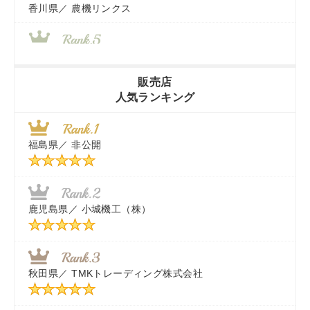
香川県／
農機リンクス
山梨県／
株式会社 ヨダ兄弟商会
販売店
人気ランキング
茨城県／
近江商事合同会社：「茨城中古農建機販売」
福島県／
非公開
千葉県／
株式会社テクノ・タカ
福岡県／
株式会社カドワキ機械（旧ナカガワ農機商会）
鹿児島県／
小城機工（株）
東京都／
株式会社マーケットエンタープライズ
秋田県／
TMKトレーディング株式会社
秋田県／
TMKトレーディング株式会社