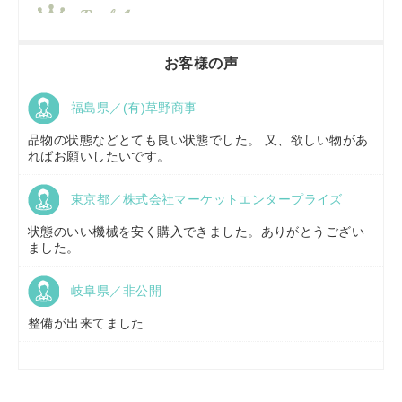
香川県／
農機リンクス
お客様の声
福島県／(有)草野商事
京都府／
株式会社キリノ
品物の状態などとても良い状態でした。 又、欲しい物があ
ればお願いしたいです。
東京都／株式会社マーケットエンタープライズ
福島県／
(有)草野商事
状態のいい機械を安く購入できました。ありがとうござい
ました。
岐阜県／非公開
山形県／
株式会社ノーキステージ
整備が出来てました
岡山県／
ツカサ商会 津山営業所