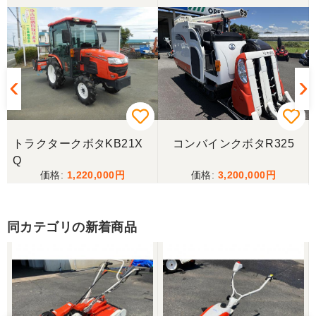
この度はお世話になりました。また、機会があれば
よろしくお願いします。
三重県／ユウスケ
購入から引き取りまでスムーズでした。ありがとう
ございました。
トラクタークボタKB21X
コンバインクボタR325
三重県／
Q
1,220,000
3,200,000
当方の要望に対して、素早く対応していただき感謝
しております。 ありがとうございました。
同カテゴリの新着商品
三重県／山﨑
スタッフの鈴木さんが親切で機械に詳しく 丁寧にご
対応頂きました。 ありがとう！ 少し距離はあります
が、今後も農機具を買う際はのうき屋さんを利用し
ようと思います。