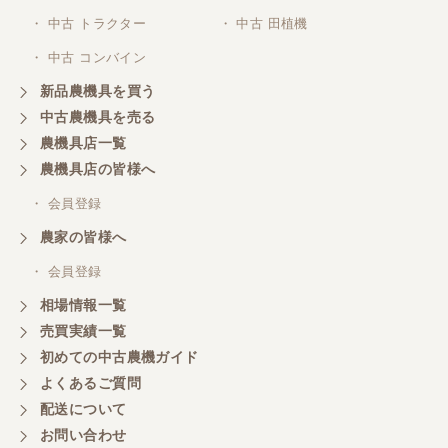
三重県／山本
・ 中古 トラクター
・ 中古 田植機
対応ありがとうございました。
・ 中古 コンバイン
新品農機具を買う
三重県／山本
中古農機具を売る
共立シュレッターを受け取りました。 状態は問題な
農機具店一覧
く、エンジンも調子がよさそうです。 ありがとうご
ざいました。
農機具店の皆様へ
・ 会員登録
三重県／
農家の皆様へ
いつも色々お願いごとをしますが、 無理なお願いも
・ 会員登録
嫌な顔をせずに一生懸命頑張ってくれる中山さんに
感謝しています。ここで3台買いましたが、これから
相場情報一覧
もよろしくお願いしたいです。
売買実績一覧
初めての中古農機ガイド
よくあるご質問
三重県／
配送について
初めてコンバインを買いに行ったのですが、とても
明るい方に担当していただき細かく説明して下さっ
お問い合わせ
てとても嬉しかったです。