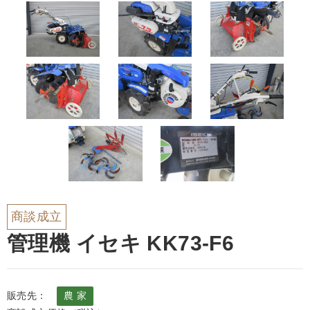
商談成立
管理機 イセキ KK73-F6
販売先：
農 家