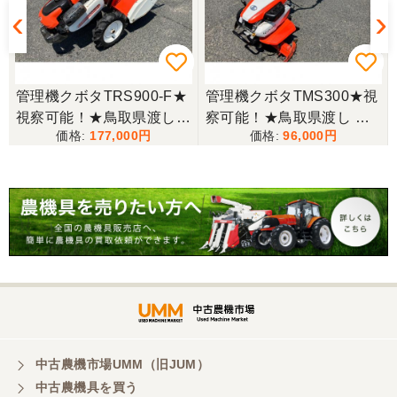
三重県／miraisann
写真と現物が違いすぎる
管理機クボタTRS900-F★
管理機クボタTMS300★視
視察可能！★鳥取県渡し
察可能！★鳥取県渡し ク
三重県／谷本勝美
177,000
96,000
クボタ 管理機 TRS900-F
ボタ 管理機 TMS300 ガソ
こちらの、対応も、よく、大変、満足、です。
7馬力 ガソリン 耕運機 農
リン 耕運機 農用トラクタ
用トラクター 歩行型 陽菜
ー 歩行型 ミニ耕運機 現状
現状渡し【P11485814】
渡し【P11485817】
三重県／谷本勝美
こちらの、対応、も、よくして、くれました。
三重県／谷本勝美
対応も、よくしてくれました、有難うございまし
た。
中古農機市場UMM（旧JUM）
中古農機具を買う