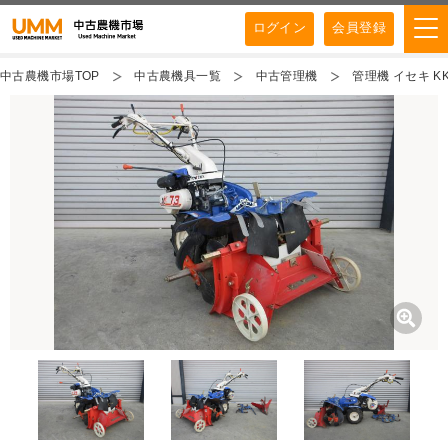
ログイン
会員登録
中古農機市場TOP
中古農機具一覧
中古管理機
管理機 イセキ KK