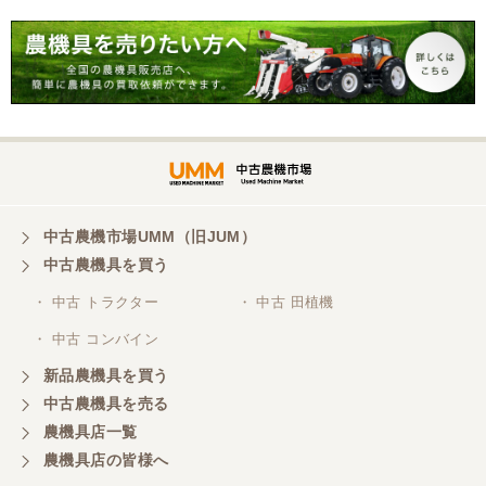
中古農機市場UMM（旧JUM）
中古農機具を買う
・ 中古 トラクター
・ 中古 田植機
・ 中古 コンバイン
新品農機具を買う
中古農機具を売る
農機具店一覧
農機具店の皆様へ