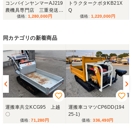
コンバインヤンマーAJ219
トラクタークボタKB21X
農機具専門店 三重発送整
Q
1,280,000
1,220,000
備済み
同カテゴリの新着商品
運搬車共立KCG95 上越
運搬車コマツCP6DD(194
〇
25-1)
71,280
336,490