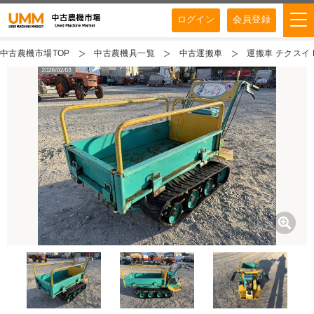
ログイン
会員登録
中古農機市場TOP
中古農機具一覧
中古運搬車
運搬車 チクスイ BF