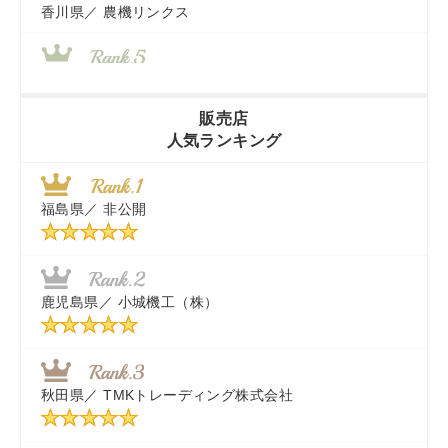
香川県／
農機リンクス
山梨県／
株式会社 ヨダ兄弟商会
販売店
人気ランキング
茨城県／
近江商事合同会社：「茨城中古農建機販売」
福島県／
非公開
千葉県／
株式会社テクノ・タカ
福岡県／
株式会社カドワキ機械（旧ナカガワ農機商会）
鹿児島県／
小城機工（株）
東京都／
株式会社マーケットエンタープライズ
秋田県／
TMKトレーディング株式会社
秋田県／
TMKトレーディング株式会社