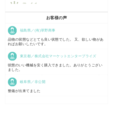
香川県／
農機リンクス
お客様の声
福島県／(有)草野商事
京都府／
株式会社キリノ
品物の状態などとても良い状態でした。 又、欲しい物があ
ればお願いしたいです。
東京都／株式会社マーケットエンタープライズ
福島県／
(有)草野商事
状態のいい機械を安く購入できました。ありがとうござい
ました。
岐阜県／非公開
山形県／
株式会社ノーキステージ
整備が出来てました
岡山県／
ツカサ商会 津山営業所