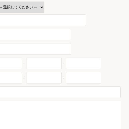
-
-
-
-