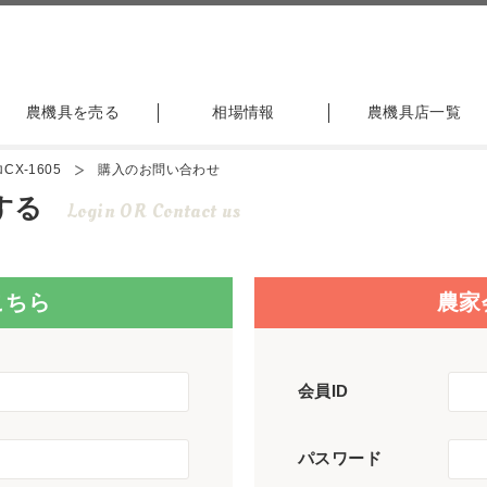
農機具を売る
相場情報
農機具店一覧
X-1605
購入のお問い合わせ
する
Login OR Contact us
こちら
農家
会員ID
パスワード