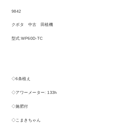
9842
クボタ 中古 田植機
型式:WP60D-TC
◇6条植え
◇アワーメーター: 133h
◇施肥付
◇こまきちゃん