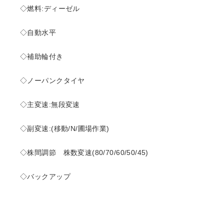
◇燃料:ディーゼル
◇自動水平
◇補助輪付き
◇ノーパンクタイヤ
◇主変速:無段変速
◇副変速:(移動/N/圃場作業)
◇株間調節 株数変速(80/70/60/50/45)
◇バックアップ