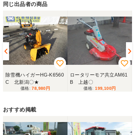
同じ出品者の商品
除雪機ハイガーHG-K6560
ロータリーモア共立AM61
C 北新潟〇★
B 上越〇
78,980
199,100
おすすめ掲載