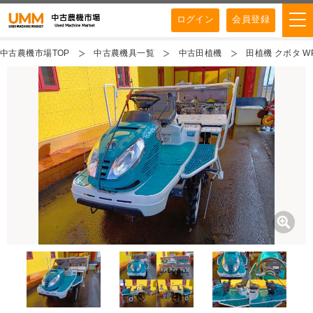
ログイン
会員登録
中古農機市場TOP
中古農機具一覧
中古田植機
田植機 クボタ W