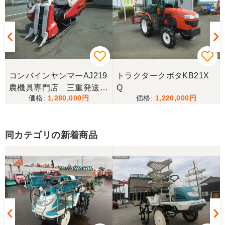
コンバインヤンマーAJ219
トラクタークボタKB21X
農機具専門店 三重発送整
Q
1,280,000
1,220,000
備済み
同カテゴリの新着商品