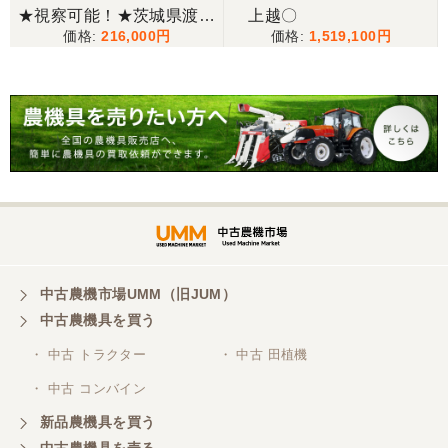
★視察可能！★茨城県渡し
上越〇
216,000
1,519,100
イセキ 田植機 PQZ4-DUL
4条植 8.8馬力 さなえ ガソ
リン ロータリー式 HSTタ
イプ 現状渡し【Q1139309
8】
中古農機市場UMM（旧JUM）
中古農機具を買う
・ 中古 トラクター
・ 中古 田植機
・ 中古 コンバイン
新品農機具を買う
中古農機具を売る