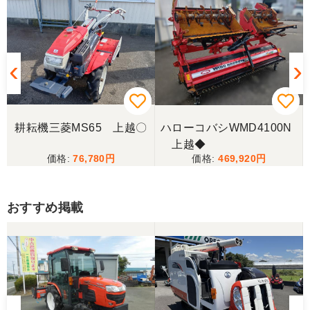
耕耘機三菱MS65 上越〇
ハローコバシWMD4100N
上越◆
76,780
469,920
おすすめ掲載