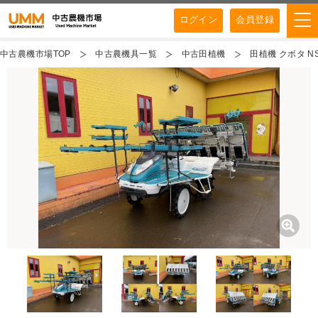
ログイン
会員登録
中古農機市場TOP
中古農機具一覧
中古田植機
田植機 クボタ NS