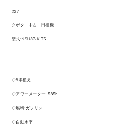
237
クボタ 中古 田植機
型式:NSU87-KIT5
◇8条植え
◇アワーメーター: 585h
◇燃料:ガソリン
◇自動水平