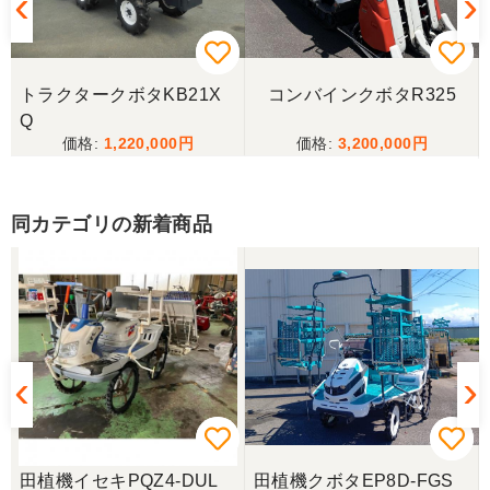
トラクタークボタKB21X
コンバインクボタR325
Q
1,220,000
3,200,000
同カテゴリの新着商品
田植機イセキPQZ4-DUL
田植機クボタEP8D-FGS