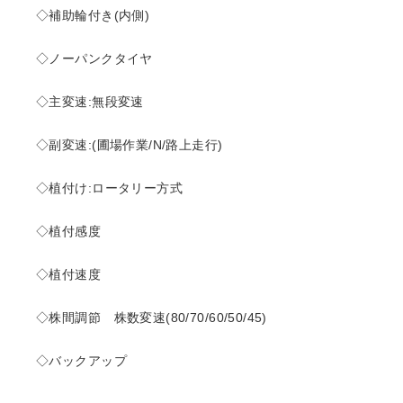
◇補助輪付き(内側)
◇ノーパンクタイヤ
◇主変速:無段変速
◇副変速:(圃場作業/N/路上走行)
◇植付け:ロータリー方式
◇植付感度
◇植付速度
◇株間調節 株数変速(80/70/60/50/45)
◇バックアップ