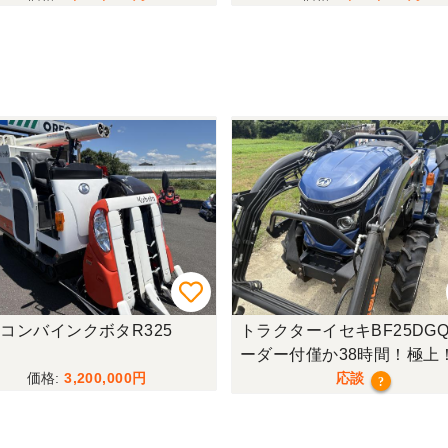
コンバインクボタR325
トラクターイセキBF25DGQ
ーダー付僅か38時間！極上
行モデル！
3,200,000
応談
?