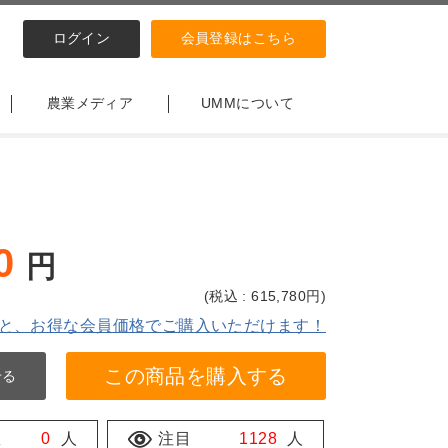
ログイン
会員登録はこちら
農業メディア
UMMについて
0
円
(
税込 : 615,780
円)
と、お得な会員価格でご購入いただけます！
この商品を購入する
せる
数
0
人
注目
1128
人