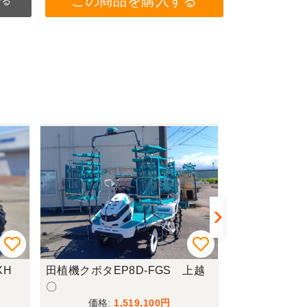
この商品を購入する
せる
WXH
田植機クボタEP8D-FGS 上越
畦塗機コバシ
〇
1,519,100