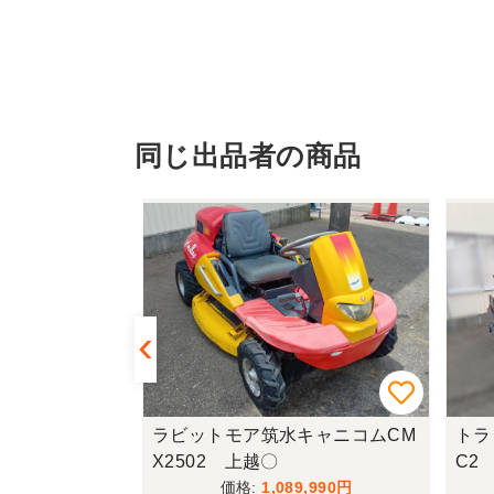
同じ出品者の商品
M3 上越◆
ラビットモア筑水キャニコムCM
トラ
X2502 上越〇
C2
,800
1,089,990