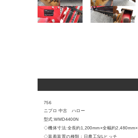
756
ニプロ 中古 ハロー
型式:WMD4400N
◇機体寸法:全長約1,200mm×全幅約2,480mm×
◇装着装置の種類：日農工S/Lヒッチ