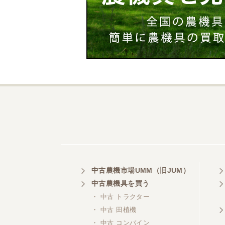
中古農機市場UMM（旧JUM）
中古農機具を買う
・ 中古 トラクター
・ 中古 田植機
・ 中古 コンバイン