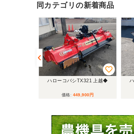
同カテゴリの新着商品
08-0S 新潟
ハローコバシTX321 上越◆
ハ
,280
449,900