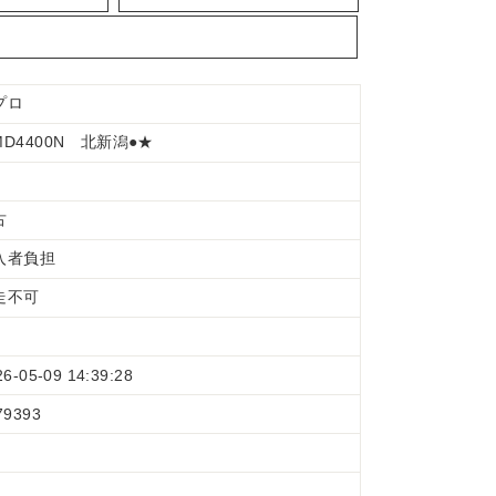
プロ
MD4400N 北新潟●★
古
入者負担
走不可
26-05-09 14:39:28
79393