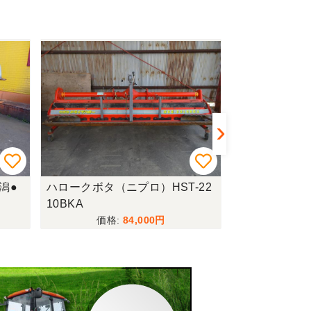
潟●
ハロークボタ（ニプロ）HST-22
ハロークボタH
10BKA
越◆
84,000