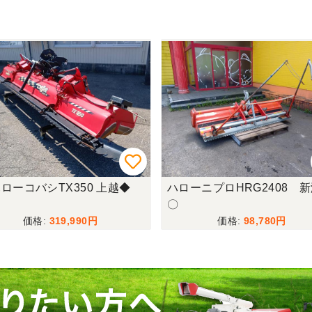
ローコバシTX350 上越◆
ハローニプロHRG2408 新
〇
319,990
98,780