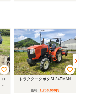
 ロ
トラクタークボタSL24FMAN
トラクターイセ
！現
1,750,000