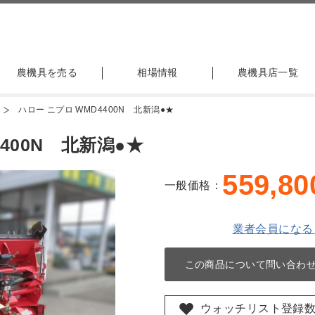
農機具を売る
相場情報
農機具店一覧
ハロー ニプロ WMD4400N 北新潟●★
400N 北新潟●★
559,80
一般価格：
業者会員になる
この商品について問い合わ
ウォッチリスト登録