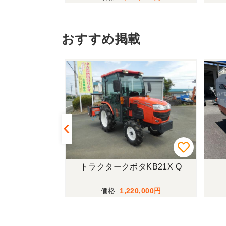
おすすめ掲載
433FF-UG
トラクタークボタKB21X Q
,000
1,220,000