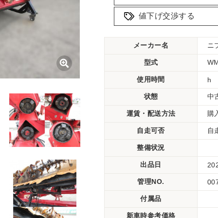
値下げ交渉する
メーカー名
ニ
型式
W
使用時間
h
状態
中
運賃・配送方法
購
自走可否
自
整備状況
出品日
20
管理NO.
00
付属品
新車時参考価格