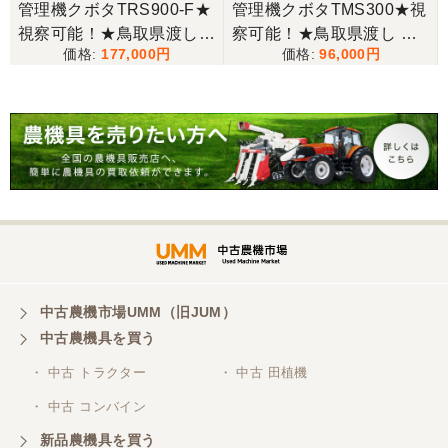
管理機クボタTRS900-F★
管理機クボタTMS300★視
視察可能！★鳥取県渡し
察可能！★鳥取県渡し ク
177,000
96,000
クボタ 管理機 TRS900-F
ボタ 管理機 TMS300 ガソ
7馬力 ガソリン 耕運機 農
リン 耕運機 農用トラクタ
用トラクター 歩行型 陽菜
ー 歩行型 ミニ耕運機 現状
現状渡し【P11485814】
渡し【P11485817】
中古農機市場UMM（旧JUM）
中古農機具を買う
・ 中古 トラクター
・ 中古 田植機
・ 中古 コンバイン
新品農機具を買う