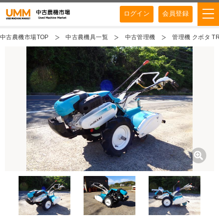
ログイン
会員登録
中古農機市場TOP
中古農機具一覧
中古管理機
管理機 クボタ TR