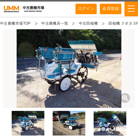
ログイン
会員登録
中古農機市場TOP
中古農機具一覧
中古田植機
田植機 クボタ SP