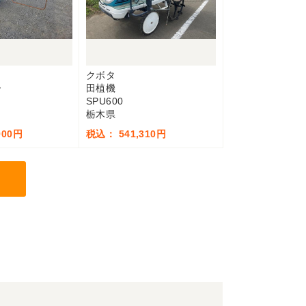
クボタ
ー
田植機
SPU600
栃木県
900円
税込： 541,310円