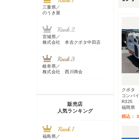
三重県／
のうき屋
宮城県／
株式会社 本吉クボタ中田店
岐阜県／
株式会社 西川商会
クボタ
コンバ
香川県／
R325
農機リンクス
販売店
福岡県
人気ランキング
税込： 3,
山梨県／
株式会社 ヨダ兄弟商会
福島県／