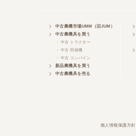
埼玉県／
中古農機市場UMM（旧JUM）
株式会社トミタモータース
中古農機具を買う
・ 中古 トラクター
・ 中古 田植機
・ 中古 コンバイン
三重県／
株式会社 ケイ・エス・エンタ
新品農機具を買う
ープライズ
中古農機具を売る
個人情報保護方針