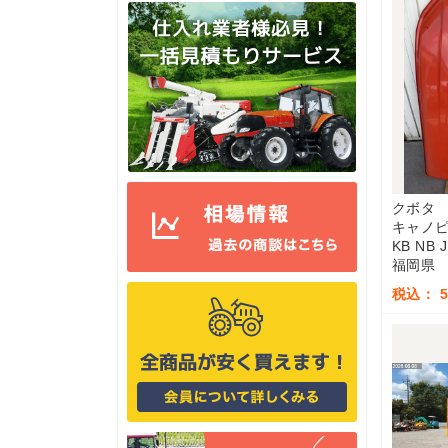
クボタ
キャノ
KB NB 
福岡県
税込： 5