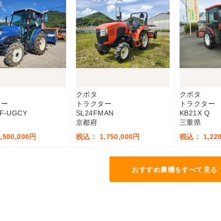
クボタ
クボタ
ター
トラクター
トラクター
F-UGCY
SL24FMAN
KB21X Q
京都府
三重県
500,000円
税込： 1,750,000円
税込： 1,220
おすすめ農機をすべて見る