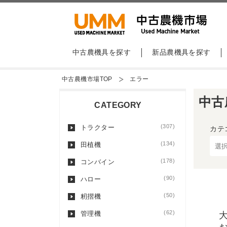
中古農機具を探す
新品農機具を探す
中古農機市場TOP
エラー
中古
CATEGORY
(307)
トラクター
カテ
(134)
田植機
(178)
コンバイン
(90)
ハロー
(50)
籾摺機
(62)
管理機