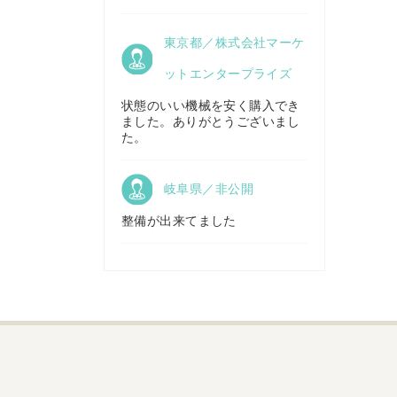
京都府／
東京都／株式会社マーケ
株式会社キリノ
秋田県／
TMKトレーディング株式会社
ットエンタープライズ
状態のいい機械を安く購入でき
ました。ありがとうございまし
福島県／
た。
(有)草野商事
岐阜県／非公開
整備が出来てました
山形県／
株式会社ノーキステージ
岡山県／
ツカサ商会 津山営業所