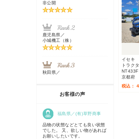
非公開
茨城県／
近江商事合同会社：「茨城中古
農建機販売」
鹿児島県／
小城機工（株）
千葉県／
株式会社テクノ・タカ
イセキ
トラク
NT433F
秋田県／
京都府
TMKトレーディング株式会社
福岡県／
税込： 4,
株式会社カドワキ機械（旧ナカ
お客様の声
ガワ農機商会）
香川県／
福島県／(有)草野商事
農機リンクス
東京都／
株式会社マーケットエンタープ
品物の状態などとても良い状態
ライズ
でした。 又、欲しい物があれば
お願いしたいです。