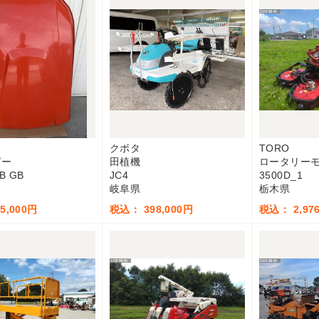
クボタ
TORO
ピー
田植機
ロータリー
JB GB
JC4
3500D_1
岐阜県
栃木県
5,000円
税込： 398,000円
税込： 2,976