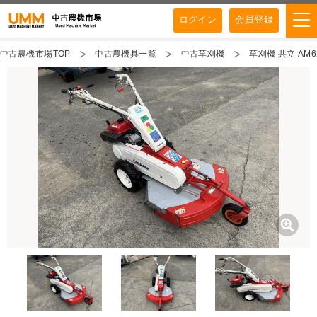
ログイン
会員登録
中古農機市場TOP
中古農機具一覧
中古草刈機
草刈機 共立 AM6