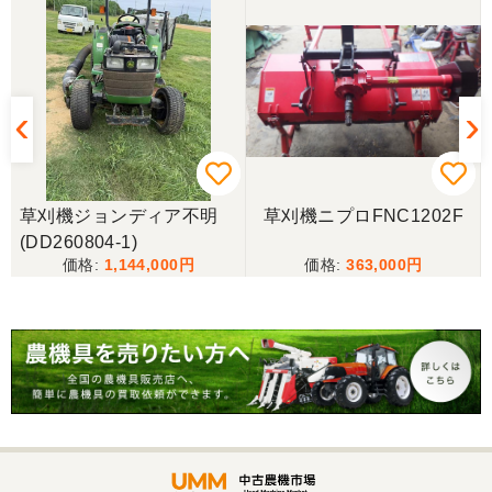
山梨県／じん
整備された中古のバインダーを探していて、金額も
だいたい予算内だったのですぐに決めました！ それ
から陸送が可能という所も大きな決め手で、良い買
い物が出来たと非常に満足しております。
山梨県／今井基史
草刈機ジョンディア不明
草刈機ニプロFNC1202F
この度は、迅速な対応ありがとうございました。た
(DD260804-1)
だ、メールに記載の配達の受け取りについてタイム
1,144,000
363,000
ラグがあり少しとまどいましたので、星をひとつの
けました。
山梨県／
迅速丁寧にご対応くださいました。この度はありが
とうございます。