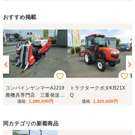
お昼時にお伺いしたにもかかわらず、親切丁寧なご
対応ありがとうございました。大切に使わせていた
だきます。ありがとうございました。
おすすめ掲載
山梨県／伊藤明久
引き取りに行くまでに 時間が掛かってしまって
待っていて頂き有り難うございました。
山梨県／樋野進悦
メールの返信がなかったので、残念ですが、こちら
からキャンセルのメールを送った。
コンバインヤンマーAJ219
トラクタークボタKB21X
農機具専門店 三重発送整
Q
1,280,000
1,220,000
備済み
山梨県／伊藤明久
こちらの希望価格にして頂き有り難う御座いまし
た。 引き取りにお伺いするまで 待って頂き有り難
同カテゴリの新着商品
うございました。