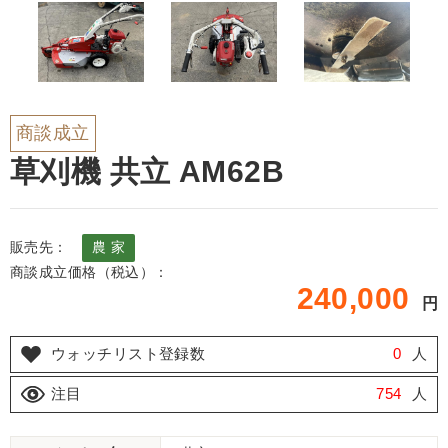
商談成立
草刈機 共立 AM62B
販売先：
農 家
商談成立価格（税込）：
240,000
円
ウォッチリスト登録数
0
人
注目
754
人