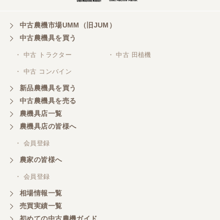
山梨県／
ありがとうございました。 安心でしっかりしたお店
です。
中古農機市場UMM（旧JUM）
中古農機具を買う
・ 中古 トラクター
・ 中古 田植機
山梨県／井上農場
・ 中古 コンバイン
このたびはお取引ありがとうございました。 梱包も
丁寧で、機械も問題なく動作しました。
新品農機具を買う
中古農機具を売る
農機具店一覧
山梨県／
農機具店の皆様へ
商談成立の連絡をいたいておりません。
・ 会員登録
農家の皆様へ
山梨県／中川
このたびは、ありがとうございました。
・ 会員登録
相場情報一覧
売買実績一覧
山梨県／好ちゃん
初めての中古農機ガイド