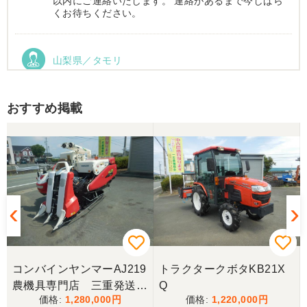
以内にご連絡いたします。 連絡があるまで今しばら
くお待ちください。
山梨県／タモリ
お昼時にお伺いしたにもかかわらず、親切丁寧なご
対応ありがとうございました。大切に使わせていた
だきます。ありがとうございました。
おすすめ掲載
山梨県／伊藤明久
引き取りに行くまでに 時間が掛かってしまって
待っていて頂き有り難うございました。
山梨県／樋野進悦
メールの返信がなかったので、残念ですが、こちら
からキャンセルのメールを送った。
コンバインヤンマーAJ219
トラクタークボタKB21X
農機具専門店 三重発送整
Q
1,280,000
1,220,000
備済み