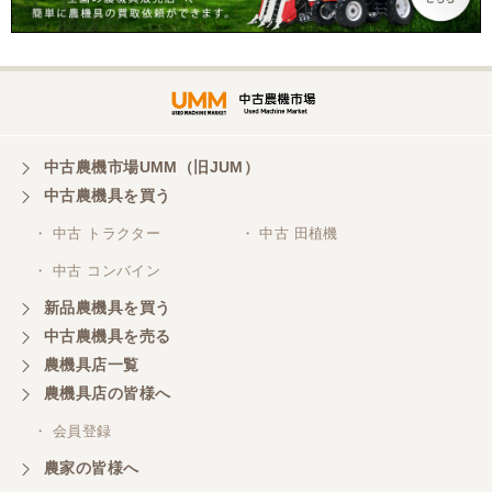
迅速丁寧にご対応くださいました。この度はありが
とうございます。
山梨県／
ありがとうございました。 安心でしっかりしたお店
です。
中古農機市場UMM（旧JUM）
中古農機具を買う
・ 中古 トラクター
・ 中古 田植機
山梨県／井上農場
・ 中古 コンバイン
このたびはお取引ありがとうございました。 梱包も
丁寧で、機械も問題なく動作しました。
新品農機具を買う
中古農機具を売る
農機具店一覧
山梨県／
農機具店の皆様へ
商談成立の連絡をいたいておりません。
・ 会員登録
農家の皆様へ
山梨県／中川