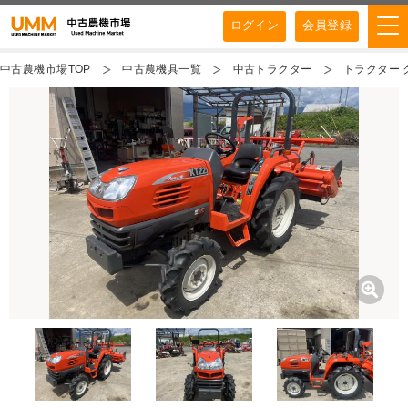
ログイン
会員登録
中古農機市場TOP
中古農機具一覧
中古トラクター
トラクター ク