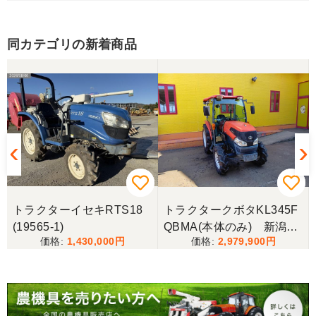
山梨県／伊藤明久
こちらの希望価格にして頂き有り難う御座いまし
た。 引き取りにお伺いするまで 待って頂き有り難
同カテゴリの新着商品
うございました。
山梨県／じん
整備された中古のバインダーを探していて、金額も
だいたい予算内だったのですぐに決めました！ それ
から陸送が可能という所も大きな決め手で、良い買
い物が出来たと非常に満足しております。
山梨県／今井基史
トラクターイセキRTS18
トラクタークボタKL345F
この度は、迅速な対応ありがとうございました。た
(19565-1)
QBMA(本体のみ) 新潟●
だ、メールに記載の配達の受け取りについてタイム
1,430,000
2,979,900
〇
ラグがあり少しとまどいましたので、星をひとつの
けました。
山梨県／