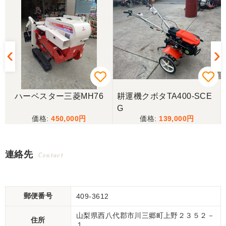
ハーベスター三菱MH76
耕運機クボタTA400-SCE
G
450,000
139,000
連絡先
Contact
郵便番号
409-3612
山梨県西八代郡市川三郷町上野２３５２－
住所
１