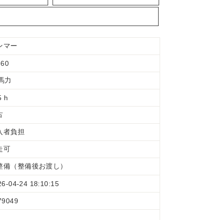
ンマー
-60
7馬力
5 h
古
入者負担
走可
整備（整備後お渡し）
26-04-24 18:10:15
79049