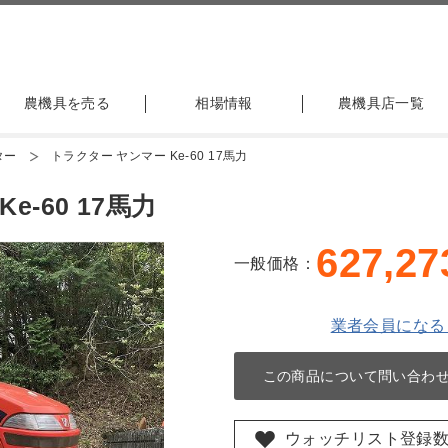
農機具を売る
相場情報
農機具店一覧
ター
トラクター ヤンマー Ke-60 17馬力
-60 17馬力
627,27
一般価格：
業者会員になる
この商品について問い合わ
ウォッチリスト登録