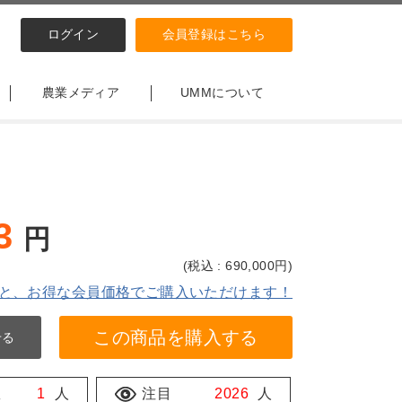
ログイン
会員登録はこちら
農業メディア
UMMについて
3
円
(
税込 : 690,000
円)
と、お得な会員価格でご購入いただけます！
この商品を購入する
せる
数
1
人
注目
2026
人