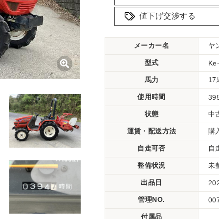
値下げ交渉する
メーカー名
ヤ
型式
Ke
馬力
1
使用時間
39
状態
中
運賃・配送方法
購
自走可否
自
整備状況
未
出品日
20
管理NO.
00
付属品