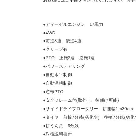
お客様にはご不便をおかけいたしますが、何卒
●ディーゼルエンジン 17馬力
●4WD
●前進8速 後進4速
●クリープ有
●PTO 正転2速 逆転1速
●パワーステアリング
●自動水平制御
●自動深耕制御
●逆転PTO
●安全フレーム付(取外し、後傾け可能)
●サイドドライブロータリー 耕運幅1m30cm
●タイヤ 前輪7分残(劣化少) 後輪7分残(劣化
●耕うん爪 6分残
●取扱説明書付