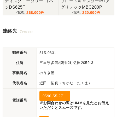
キ
ディスクロータリー コバ
ブロードキャスターIHI ア
シDS625T
グリテックMBC200P
268,000
220,000
連絡先
Contact
郵便番号
515-0331
住所
三重県多気郡明和町佐田2059-3
事業所名
のうき屋
代表者名
近田 拓真（ちかだ たくま）
0596-55-2711
電話番号
※お問合わせの際はUMMを見たとお伝え
いただくとスムーズです。