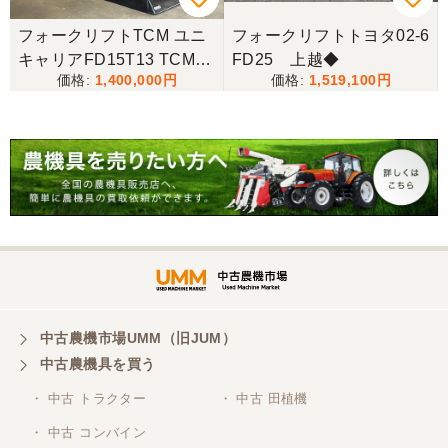
5
フォークリフトTCM ユニ
フォークリフトトヨタ02-6
キャリアFD15T13 TCM
FD25 上越◆
三重県／谷本勝美
1,400,000
1,519,100
ユニキャリア フォークリ
こちらの、対応も、よく、大変、満足、です。
フト FD15T13 オートマ
ディーゼル ヒンジ
三重県／谷本勝美
こちらの、対応、も、よくして、くれました。
三重県／谷本勝美
対応も、よくしてくれました、有難うございまし
た。
中古農機市場UMM（旧JUM）
中古農機具を買う
三重県／山本
・ 中古 トラクター
・ 中古 田植機
対応ありがとうございました。
・ 中古 コンバイン