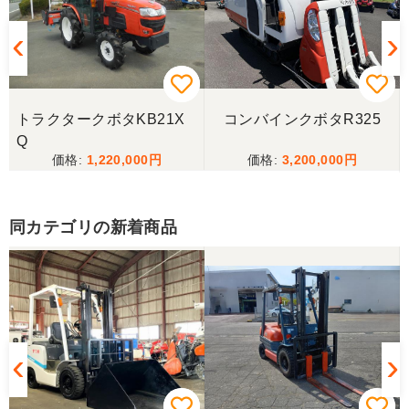
三重県／ユウスケ
購入から引き取りまでスムーズでした。ありがとう
ございました。
トラクタークボタKB21X
コンバインクボタR325
三重県／
Q
1,220,000
3,200,000
当方の要望に対して、素早く対応していただき感謝
しております。 ありがとうございました。
同カテゴリの新着商品
三重県／山﨑
スタッフの鈴木さんが親切で機械に詳しく 丁寧にご
対応頂きました。 ありがとう！ 少し距離はあります
が、今後も農機具を買う際はのうき屋さんを利用し
ようと思います。
三重県／miraisann
写真と現物が違いすぎる