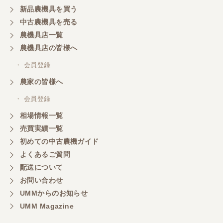
新品農機具を買う
三重県／山本
中古農機具を売る
共立シュレッターを受け取りました。 状態は問題な
農機具店一覧
く、エンジンも調子がよさそうです。 ありがとうご
ざいました。
農機具店の皆様へ
・ 会員登録
三重県／
農家の皆様へ
いつも色々お願いごとをしますが、 無理なお願いも
・ 会員登録
嫌な顔をせずに一生懸命頑張ってくれる中山さんに
感謝しています。ここで3台買いましたが、これから
相場情報一覧
もよろしくお願いしたいです。
売買実績一覧
初めての中古農機ガイド
よくあるご質問
三重県／
配送について
初めてコンバインを買いに行ったのですが、とても
明るい方に担当していただき細かく説明して下さっ
お問い合わせ
てとても嬉しかったです。
UMMからのお知らせ
UMM Magazine
三重県／