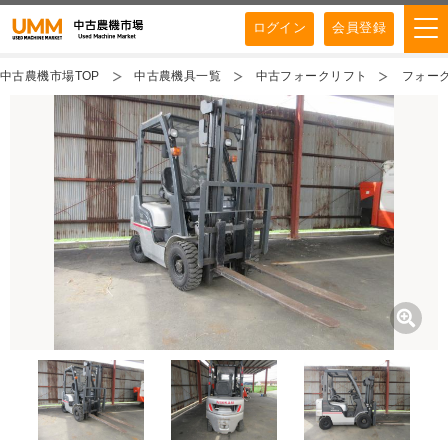
ログイン
会員登録
中古農機市場TOP
中古農機具一覧
中古フォークリフト
フォーク