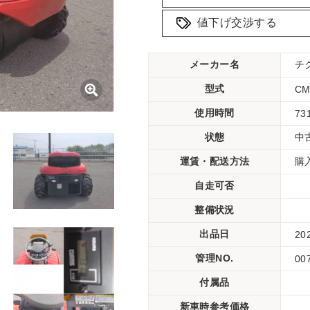
値下げ交渉する
メーカー名
チ
型式
CM
使用時間
73
状態
中
運賃・配送方法
購
自走可否
整備状況
出品日
20
管理NO.
00
付属品
新車時参考価格