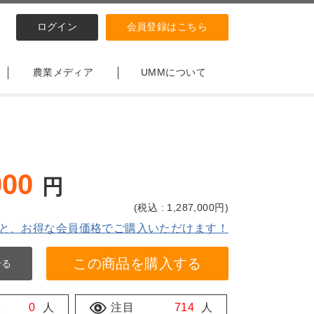
ログイン
会員登録はこちら
農業メディア
UMMについて
000
円
(
税込 : 1,287,000
円)
と、お得な会員価格でご購入いただけます！
この商品を購入する
せる
数
0
人
注目
714
人