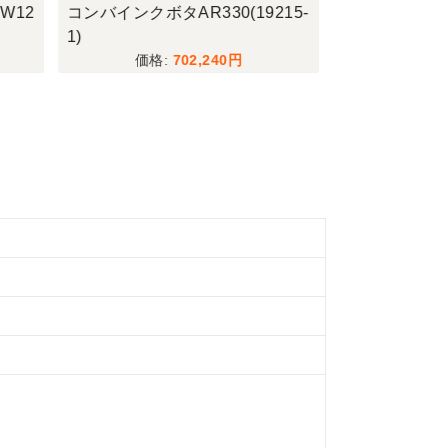
W12
コンバインクボタAR330(19215-
トラクター三菱GF
1)
702,240