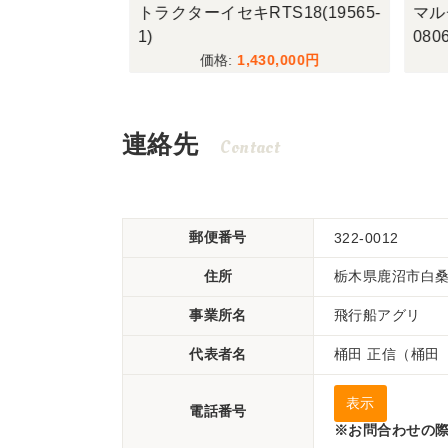
00H(1818
トラクターイセキRTS18(19565-
マル
1)
0806
,900
1,430,000
連絡先
Contact
郵便番号
322-0012
住所
栃木県鹿沼市白桑田
事業所名
飛行船アグリ
代表者名
桶田 正信（桶田
表示
電話番号
※お問合わせの際