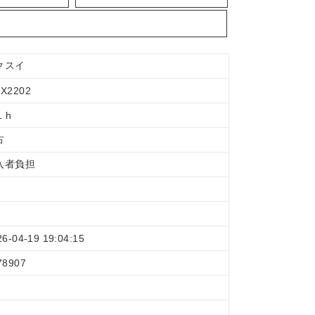
クスイ
X2202
1 h
古
入者負担
26-04-19 19:04:15
78907