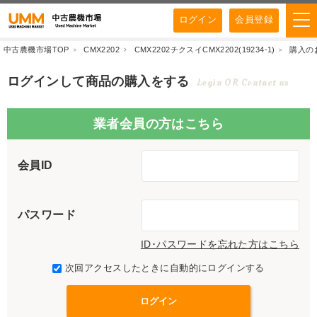
ログイン
会員登録
中古農機市場TOP
CMX2202
CMX2202チクスイCMX2202(19234-1)
購入の
ログインして商品の購入をする
Login OR Contact us
業者会員の方はこちら
会員ID
パスワード
ID･パスワードを忘れた方はこちら
次回アクセスしたときに自動的にログインする