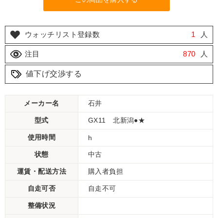
ウォッチリスト登録数
1
人
注目
870
人
値下げ交渉する
メーカー名
石井
型式
GX11 北新潟●★
使用時間
h
状態
中古
運賃・配送方法
購入者負担
自走可否
自走不可
整備状況