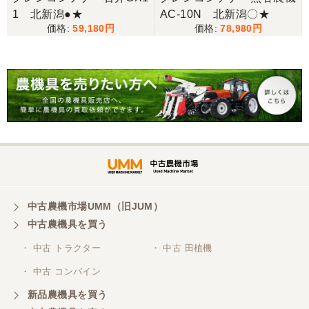
1 北新潟●★
AC-10N 北新潟〇★
59,180
78,980
中古農機市場UMM（旧JUM）
中古農機具を買う
・ 中古 トラクター
・ 中古 田植機
・ 中古 コンバイン
新品農機具を買う