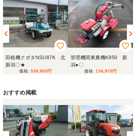
田植機クボタNSU87K 北
管理機関東農機K850 新
新潟〇★
潟●〇
559,900
134,970
おすすめ掲載