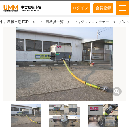
ログイン
会員登録
中古農機市場TOP
中古農機具一覧
中古グレンコンテナー
グレン