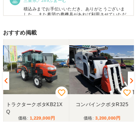
三重県／289ふぁーむ
積込みまでお手伝いいただき、ありがとうございま
した。 また希望の農機具があれば利用させていただ
きます。
おすすめ掲載
三重県／トシ
この度はお世話になりました。また、機会があれば
よろしくお願いします。
三重県／ユウスケ
購入から引き取りまでスムーズでした。ありがとう
ございました。
トラクタークボタKB21X
コンバインクボタR325
三重県／
Q
1,220,000
3,200,000
当方の要望に対して、素早く対応していただき感謝
しております。 ありがとうございました。