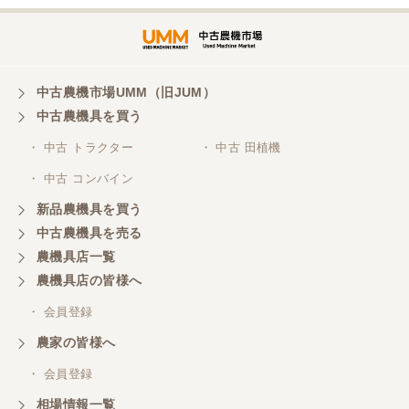
三重県／谷本勝美
対応も、よくしてくれました、有難うございまし
た。
中古農機市場UMM（旧JUM）
中古農機具を買う
三重県／山本
・ 中古 トラクター
・ 中古 田植機
対応ありがとうございました。
・ 中古 コンバイン
新品農機具を買う
三重県／山本
中古農機具を売る
共立シュレッターを受け取りました。 状態は問題な
農機具店一覧
く、エンジンも調子がよさそうです。 ありがとうご
ざいました。
農機具店の皆様へ
・ 会員登録
三重県／
農家の皆様へ
いつも色々お願いごとをしますが、 無理なお願いも
・ 会員登録
嫌な顔をせずに一生懸命頑張ってくれる中山さんに
感謝しています。ここで3台買いましたが、これから
相場情報一覧