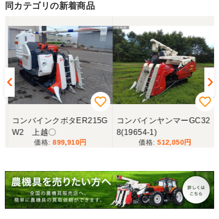
同カテゴリの新着商品
三重県／山﨑
スタッフの鈴木さんが親切で機械に詳しく 丁寧にご
対応頂きました。 ありがとう！ 少し距離はあります
が、今後も農機具を買う際はのうき屋さんを利用し
ようと思います。
三重県／miraisann
写真と現物が違いすぎる
コンバインクボタER215G
コンバインヤンマーGC32
W2 上越〇
8(19654-1)
三重県／谷本勝美
899,910
512,050
こちらの、対応も、よく、大変、満足、です。
三重県／谷本勝美
こちらの、対応、も、よくして、くれました。