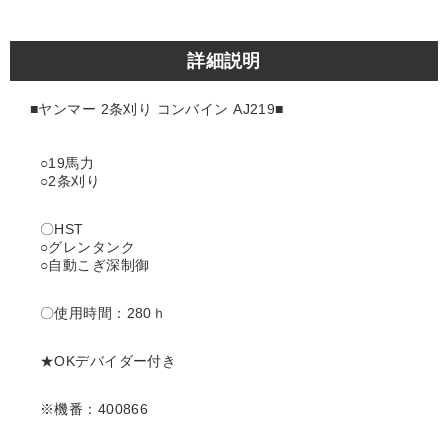
詳細説明
■ヤンマー 2条刈り
コンバイン AJ219■
○19馬力
○2条刈り
〇HST
○グレンタンク
○自動こぎ深制御
〇使用時間：280ｈ
★OKデバイダー付き
※機番：400866