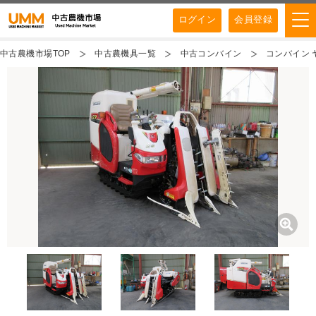
ログイン
会員登録
中古農機市場TOP
中古農機具一覧
中古コンバイン
コンバイン ヤ