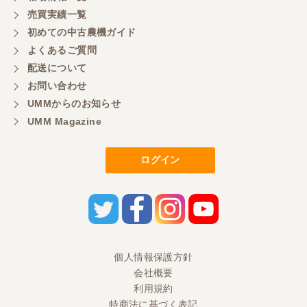
もよろしくお願いしたいです。
売買実績一覧
初めての中古農機ガイド
よくあるご質問
三重県／
配送について
初めてコンバインを買いに行ったのですが、とても
明るい方に担当していただき細かく説明して下さっ
お問い合わせ
てとても嬉しかったです。
UMMからのお知らせ
UMM Magazine
三重県／
ログイン
担当さんの説明が丁寧で分かりやすく、急な要望に
も迅速に対応して頂き非常に助かりました。
三重県／
良い接客でした。今後も利用します。
個人情報保護方針
会社概要
三重県／
利用規約
特商法に基づく表記
とても良い対応でした。また利用したいです。